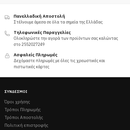
προϊόν
έχει
του
του
έχει
πολλαπλές
προϊόντος
προϊόντος
πολλαπλές
παραλλαγές.
Πανελλαδική Αποστολή
παραλλαγές.
Οι
Στέλνουμε άμεσα σε όλα τα σημεία της Ελλάδας
Οι
επιλογές
Τηλεφωνικές Παραγγελίες
επιλογές
μπορούν
Ολοκληρώστε την αγορά των προϊόντων σας καλώντας
μπορούν
να
στο 2552027249
να
επιλεγούν
Ασφαλείς Πληρωμές
επιλεγούν
στη
Δεχόμαστε πληρωμές με όλες τις χρεωστικές και
στη
σελίδα
πιστωτικές κάρτες
σελίδα
του
του
προϊόντος
προϊόντος
ΣΎΝΔΕΣΜΟΙ
Όροι χρήσης
Τρόποι Πληρωμής
Τρόποι Aποστολής
Πολιτική επιστροφής