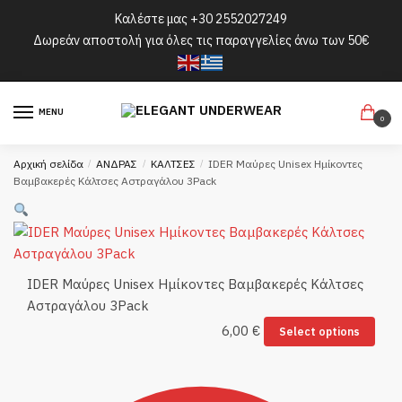
Skip
Skip
Καλέστε μας
+30 2552027249
to
to
Δωρεάν αποστολή για όλες τις παραγγελίες άνω των 50€
navigation
content
MENU
0
Αρχική σελίδα
/
ΑΝΔΡΑΣ
/
ΚΑΛΤΣΕΣ
/
IDER Μαύρες Unisex Ημίκοντες
Βαμβακερές Κάλτσες Αστραγάλου 3Pack
IDER Μαύρες Unisex Ημίκοντες Βαμβακερές Κάλτσες
Αστραγάλου 3Pack
6,00
€
Select options