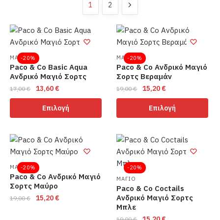
1
2
ΜΑΓΙΟ
ΜΑΓΙΟ
-20%
-20%
Paco & Co Basic Aqua
Paco & Co Ανδρικό Μαγιό
Ανδρικό Μαγιό Σορτς
Σορτς Βεραμάν
Original
Η
Original
Η
13,60
€
15,20
€
17,00
€
19,00
€
price
τρέχουσα
price
τρέχουσα
Αυτό
Αυτό
Επιλογή
Επιλογή
was:
τιμή
was:
τιμή
το
το
17,00 €.
είναι:
19,00 €.
είναι:
προϊόν
προϊόν
13,60 €.
15,20 €.
έχει
έχει
πολλαπλές
πολλαπλές
παραλλαγές.
παραλλαγές.
ΜΑΓΙΟ
-20%
-20%
Οι
Οι
Paco & Co Ανδρικό Μαγιό
ΜΑΓΙΟ
Σορτς Μαύρο
επιλογές
επιλογές
Paco & Co Coctails
Original
Η
Ανδρικό Μαγιό Σορτς
15,20
€
μπορούν
19,00
€
μπορούν
Μπλε
price
τρέχουσα
να
να
Αυτό
Original
Η
was:
τιμή
15,20
€
19,00
€