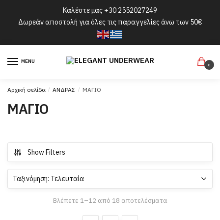
Skip
Skip
Καλέστε μας
+30 2552027249
to
to
Δωρεάν αποστολή για όλες τις παραγγελίες άνω των 50€
navigation
content
MENU
0
Αρχική σελίδα
/
ΑΝΔΡΑΣ
/
ΜΑΓΙΟ
ΜΑΓΙΟ
Show Filters
Sorted
Βλέπετε 1–12 από 18 αποτελέσματα
by
latest