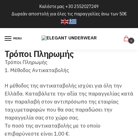
Skip
Skip
Καλέστε μας
+30 2552027249
to
to
Δωρεάν αποστολή για όλες τις παραγγελίες άνω των 50€
navigation
content
MENU
0
Τρόποι Πληρωμής
Τρόποι Πληρωμής
1. Μέθοδος Αντικαταβολής
Η μέθοδος της αντικαταβολής ισχύει για όλη την
Ελλάδα. Καταβάλετε την αξία της παραγγελίας κατά
την παραλαβή στον αντιπρόσωπο της εταιρίας
ταχυμεταφορών που θα σας παραδώσει την
παραγγελία σας στο χώρο σας.
Το ποσό της αντικαταβολής με το οποίο
επιβαρύνεστε είναι 1,00 €.