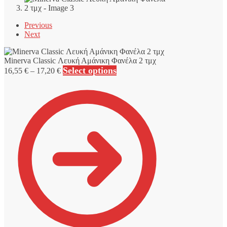
Previous
Next
Minerva Classic Λευκή Αμάνικη Φανέλα 2 τμχ
Price
Select options
16,55
€
–
17,20
€
range:
16,55 €
through
17,20 €