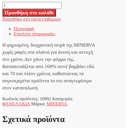
Minerva
Classic
Προσθήκη στο καλάθι
Λευκή
Προσθήκη στη λίστα επιθυμιών
Αμάνικη
Φανέλα
Περιγραφή
2
Επιπλέον πληροφορίες
τμχ
ποσότητα
Η φημισμένη, διαχρονική σειρά της ΜΙΝΕRVA
χωρίς ραφές στα πλαϊνά για άνεση και αντοχή
στο χρόνο. Δεν χάνει την φόρμα της.
Κατασκευάζεται από 100% πενιέ βαμβάκι εδώ
και 70 και πλέον χρόνια, καθιστώντας τα
συγκεκριμένα προϊόντα τα πιο αναγνωρίσιμα
στον καταναλωτή.
Κωδικός προϊόντος:
10902
Κατηγορία:
ΦΑΝΕΛΑΚΙΑ
Μάρκα:
MINERVA
Σχετικά προϊόντα