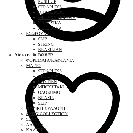
PUSH UP
STRAPLESS
ΘΗΛΑΣΜΟΥ
ΜΕΓΑΛΑ ΜΕΓΕΘΗ
ΚΛΑΣΣΙΚΑ
ΑΞΕΣΟΥΑΡ
ΕΣΩΡΟΥΧΑ
SLIP
STRING
BRAZILIAN
Λίστα επιθυμιών
BOXER
ΦΟΡΕΜΑΤΑ/ΚΑΦΤΑΝΙΑ
ΜΑΓΙΟ
STRAPLESS
ΤΡΙΓΩΝΟ
ΣΟΥΤΙΕΝ
ΜΠΟΥΣΤΑΚΙ
ΟΛΟΣΩΜΟ
BRAZIL
SLIP
ΝΥΦΙΚΗ ΣΥΛΛΟΓΗ
SATIN COLLECTION
SEXY
ΛΑΣΤΕΞ
ΚΑΛΤΣΕΣ