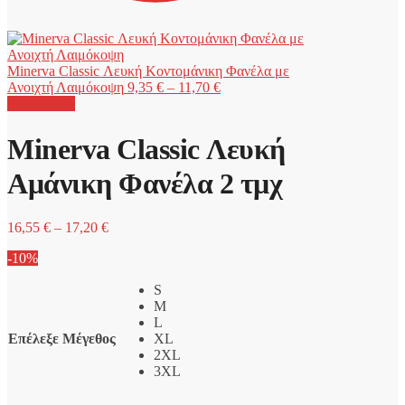
Minerva Classic Λευκή Κοντομάνικη Φανέλα με
Price
Ανοιχτή Λαιμόκοψη
9,35
€
–
11,70
€
range:
Προσφορά!
9,35 €
through
Minerva Classic Λευκή
11,70 €
Αμάνικη Φανέλα 2 τμχ
Price
16,55
€
–
17,20
€
range:
-10%
16,55 €
through
S
17,20 €
M
L
Επέλεξε Μέγεθος
XL
2XL
3XL