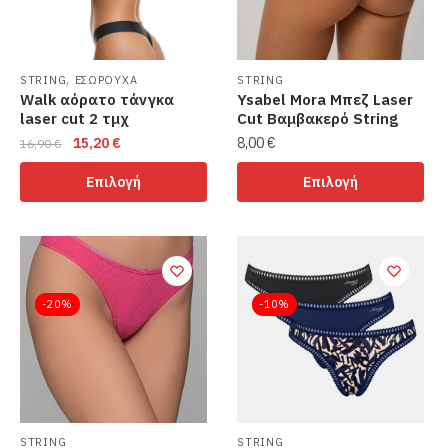
,
STRING
ΕΣΩΡΟΥΧΑ
STRING
Walk αόρατο τάνγκα
Ysabel Mora Μπεζ Laser
laser cut 2 τμχ
Cut Βαμβακερό String
Original
Η
15,20
€
8,00
€
16,90
€
price
τρέχουσα
Αυτό
Αυτό
Επιλογή
Επιλογή
was:
τιμή
το
το
16,90 €.
είναι:
προϊόν
προϊόν
15,20 €.
έχει
έχει
πολλαπλές
πολλαπλές
παραλλαγές.
παραλλαγές.
-20%
-10%
Οι
Οι
επιλογές
επιλογές
μπορούν
μπορούν
να
να
επιλεγούν
επιλεγούν
στη
στη
STRING
STRING