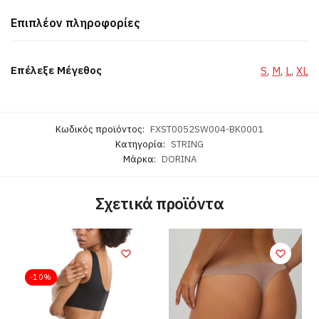
Επιπλέον πληροφορίες
Επέλεξε Μέγεθος
S
,
M
,
L
,
XL
Κωδικός προϊόντος:
FXST0052SW004-BK0001
Κατηγορία:
STRING
Μάρκα:
DORINA
Σχετικά προϊόντα
-10%