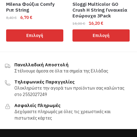
Milena Φούξια Comfy
Sloggi Multicolor GO
σελίδα
σελίδα
Ριπ String
Crush H String Γυναικεία
του
του
Εσώρουχα 3Pack
Original
Η
6,70
€
8,40
€
προϊόντος
προϊόντος
Original
Η
16,20
€
price
τρέχουσα
18,00
€
Αυτό
price
τρέχουσα
was:
τιμή
Αυτό
το
Επιλογή
Επιλογή
was:
τιμή
8,40 €.
είναι:
το
προϊόν
18,00 €.
είναι:
6,70 €.
προϊόν
έχει
16,20 €.
έχει
πολλαπλές
πολλαπλές
παραλλαγές.
Πανελλαδική Αποστολή
παραλλαγές.
Στέλνουμε άμεσα σε όλα τα σημεία της Ελλάδας
Οι
Οι
επιλογές
Τηλεφωνικές Παραγγελίες
επιλογές
μπορούν
Ολοκληρώστε την αγορά των προϊόντων σας καλώντας
μπορούν
να
στο 2552027249
να
επιλεγούν
Ασφαλείς Πληρωμές
επιλεγούν
στη
Δεχόμαστε πληρωμές με όλες τις χρεωστικές και
στη
σελίδα
πιστωτικές κάρτες
σελίδα
του
του
προϊόντος
προϊόντος