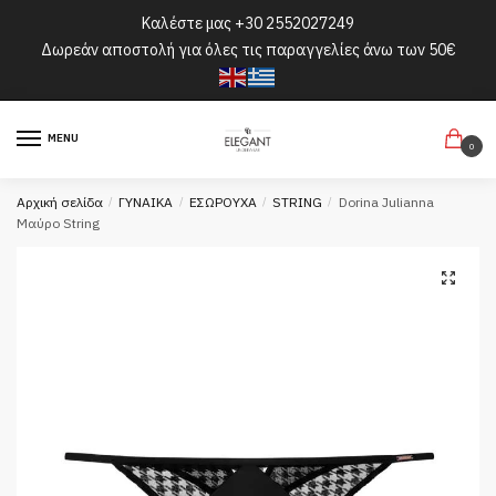
Skip
Skip
Καλέστε μας
+30 2552027249
to
to
Δωρεάν αποστολή για όλες τις παραγγελίες άνω των 50€
navigation
content
MENU
0
Αρχική σελίδα
/
ΓΥΝΑΙΚΑ
/
ΕΣΩΡΟΥΧΑ
/
STRING
/
Dorina Julianna
Μαύρο String