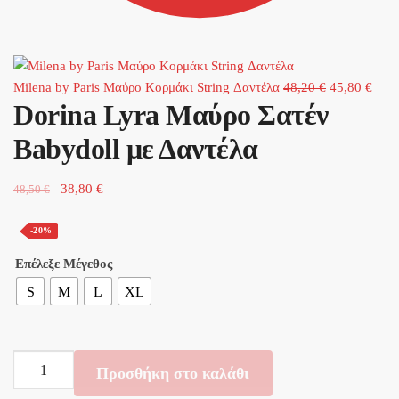
Original
Η
Milena by Paris Μαύρο Κορμάκι String Δαντέλα
48,20
€
45,80
€
Dorina Lyra Μαύρο Σατέν
price
τρέχ
was:
τιμή
Babydoll με Δαντέλα
48,20 €.
είναι
45,8
Original
Η
38,80
€
48,50
€
price
τρέχουσα
was:
τιμή
-20%
48,50 €.
είναι:
Επέλεξε Μέγεθος
38,80 €.
S
M
L
XL
Dorina
Προσθήκη στο καλάθι
Lyra