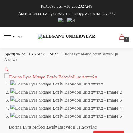
Skip
Skip
Καλέστε μας
+30 2552027249
to
to
Δωρεάν αποστολή για όλες τις παραγγελίες άνω των 50€
navigation
content
MENU
0
Αρχική σελίδα
/
ΓΥΝΑΙΚΑ
/
SEXY
/
Dorina Lyra Μαύρο Σατέν Babydoll με
Δαντέλα
🔍
Dorina Lyra Μαύρο Σατέν Babydoll με Δαντέλα