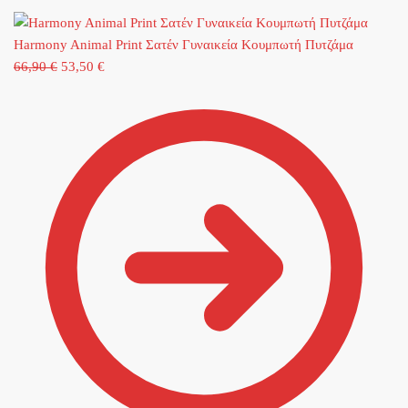
Harmony Animal Print Σατέν Γυναικεία Κουμπωτή Πυτζάμα
Original
Η
66,90
€
53,50
€
price
τρέχουσα
was:
τιμή
66,90 €.
είναι:
53,50 €.