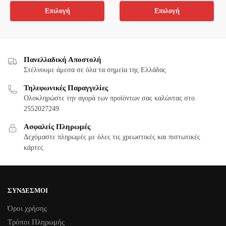
price
τρέχουσα
προϊόν
33,70 €.
στη
Αυτό
επιλεγούν
Επιλογή
Επιλογή
was:
τιμή
έχει
σελίδα
το
στη
74,00 €.
είναι:
πολλαπλές
του
προϊόν
σελίδα
59,20 €.
παραλλαγές.
προϊόντος
έχει
του
Οι
πολλαπλές
προϊόντος
Πανελλαδική Αποστολή
επιλογές
παραλλαγές.
Στέλνουμε άμεσα σε όλα τα σημεία της Ελλάδας
μπορούν
Οι
να
Τηλεφωνικές Παραγγελίες
επιλογές
Ολοκληρώστε την αγορά των προϊόντων σας καλώντας στο
επιλεγούν
μπορούν
2552027249
στη
να
σελίδα
Ασφαλείς Πληρωμές
επιλεγούν
του
Δεχόμαστε πληρωμές με όλες τις χρεωστικές και πιστωτικές
στη
κάρτες
προϊόντος
σελίδα
του
προϊόντος
ΣΎΝΔΕΣΜΟΙ
Όροι χρήσης
Τρόποι Πληρωμής