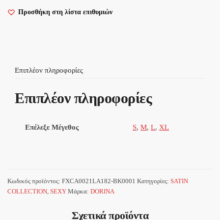
Μαύρο
Προσθήκη στη λίστα επιθυμιών
Σατέν
Babydoll
με
Δαντέλα
ποσότητα
Επιπλέον πληροφορίες
Επιπλέον πληροφορίες
Επέλεξε Μέγεθος
S
,
M
,
L
,
XL
Κωδικός προϊόντος:
FXCA0021LA182-BK0001
Κατηγορίες:
SATIN
COLLECTION
,
SEXY
Μάρκα:
DORINA
Σχετικά προϊόντα