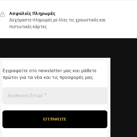
38,50 €.
είναι:
Αυτό
19,25 €.
το
Ασφαλείς Πληρωμές
προϊόν
Δεχόμαστε πληρωμές με όλες τις χρεωστικές και
έχει
πιστωτικές κάρτες
πολλαπλές
παραλλαγές.
Οι
επιλογές
μπορούν
Εγγραφείτε στο newsletter μας και μάθετε
να
πρώτοι για τα νέα και τις προσφορές μας.
επιλεγούν
στη
Διεύθυνση
σελίδα
Email
*
του
προϊόντος