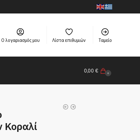
Ο λογαριασμός μου
Λίστα επιθυμιών
Ταμείο
0,00
€
0
ο
ν Κοραλί