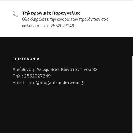
7,50 €.
είναι:
35,00 €.
είναι:
Αυτό
12,25 €.
24,50 €.
το
Τηλεφωνικές Παραγγελίες
προϊόν
Ολοκληρώστε την αγορά των προϊόντων σας
έχει
καλώντας στο 2552027249
λές
πολλαπλές
γές.
παραλλαγές.
Οι
ς
επιλογές
ΕΠΙΚΟΙΝΩΝΊΑ
ν
μπορούν
Διεύθυνση: Λεωφ. Βασ. Κωνσταντίνου 82
να
Τηλ : 2552027249
ύν
επιλεγούν
Email : info@elegant-underwear.gr
στη
σελίδα
του
ος
προϊόντος