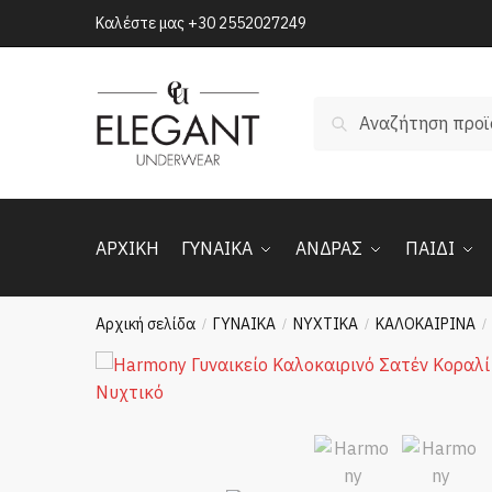
Skip
Skip
Καλέστε μας
+30 2552027249
to
to
navigation
content
Αναζήτηση
Αναζήτηση
για:
ΑΡΧΙΚΗ
ΓΥΝΑΙΚΑ
ΑΝΔΡΑΣ
ΠΑΙΔΙ
Αρχική σελίδα
ΓΥΝΑΙΚΑ
ΝΥΧΤΙΚΑ
ΚΑΛΟΚΑΙΡΙΝΑ
/
/
/
/