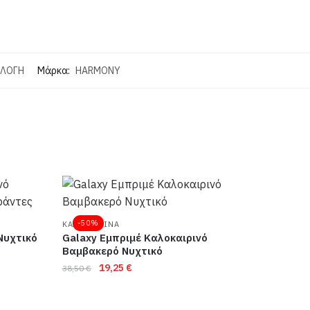
ΛΛΟΓΗ
Μάρκα:
HARMONY
-50%
ΚΑΛΟΚΑΙΡΙΝΑ
Νυχτικό
Galaxy Εμπριμέ Καλοκαιρινό
Βαμβακερό Νυχτικό
Original
Η
19,25
€
38,50
€
price
τρέχουσα
was:
τιμή