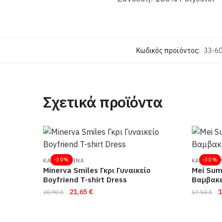
Κωδικός προϊόντος:
33-6
Σχετικά προϊόντα
-30%
-30%
ΚΑΛΟΚΑΙΡΙΝΑ
ΚΑΛΟΚΑΙΡ
Minerva Smiles Γκρι Γυναικείο
Mei Sum
Boyfriend T-shirt Dress
Βαμβακε
Original
Η
O
21,65
€
1
30,90
€
17,50
€
price
τρέχουσα
p
was:
τιμή
w