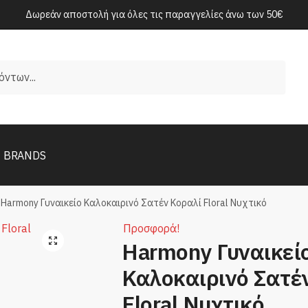
Δωρεάν αποστολή για όλες τις παραγγελίες άνω των 50€
BRANDS
Harmony Γυναικείο Καλοκαιρινό Σατέν Κοραλί Floral Νυχτικό
Προσφορά!
Harmony Γυναικεί
Καλοκαιρινό Σατέ
Floral Νυχτικό