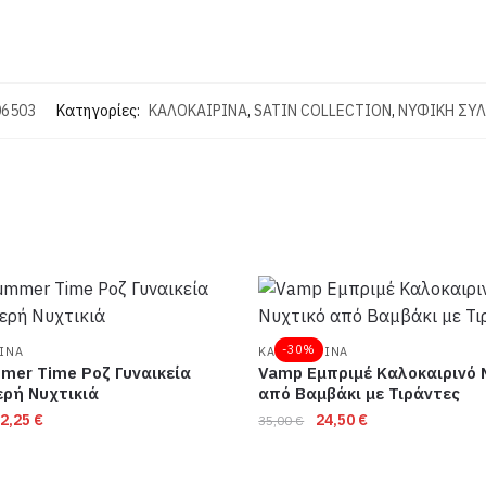
06503
Κατηγορίες:
ΚΑΛΟΚΑΙΡΙΝΑ
,
SATIN COLLECTION
,
ΝΥΦΙΚΗ ΣΥ
-30%
ΙΝΑ
ΚΑΛΟΚΑΙΡΙΝΑ
mer Time Ροζ Γυναικεία
Vamp Εμπριμέ Καλοκαιρινό 
ρή Νυχτικιά
από Βαμβάκι με Τιράντες
riginal
Η
Original
Η
2,25
€
24,50
€
35,00
€
rice
τρέχουσα
price
τρέχουσα
as:
τιμή
was:
τιμή