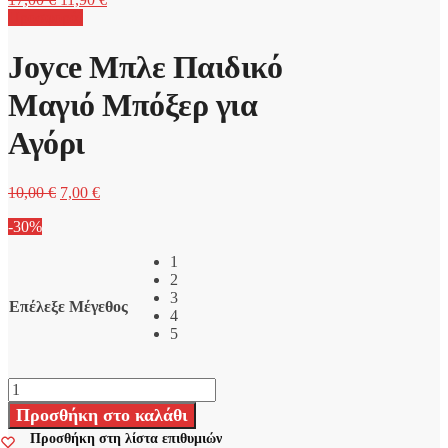
price
τρέχουσα
Προσφορά!
was:
τιμή
17,00 €.
είναι:
Joyce Μπλε Παιδικό
11,90 €.
Μαγιό Μπόξερ για
Αγόρι
Original
Η
10,00
€
7,00
€
price
τρέχουσα
-30%
was:
τιμή
10,00 €.
είναι:
1
7,00 €.
2
3
Επέλεξε Μέγεθος
4
5
Joyce
Μπλε
Προσθήκη στο καλάθι
Παιδικό
Μαγιό
Προσθήκη στη λίστα επιθυμιών