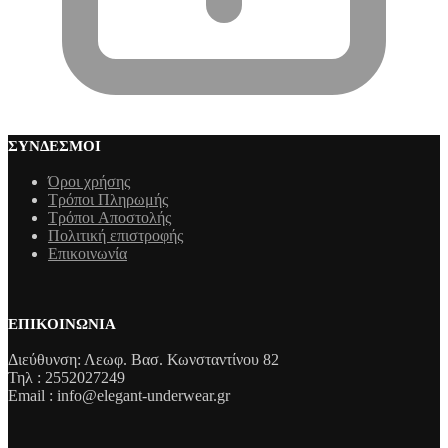
ΣΎΝΔΕΣΜΟΙ
Όροι χρήσης
Τρόποι Πληρωμής
Τρόποι Aποστολής
Πολιτική επιστροφής
Επικοινωνία
ΕΠΙΚΟΙΝΩΝΊΑ
Διεύθυνση: Λεωφ. Βασ. Κωνσταντίνου 82
Τηλ : 2552027249
Email : info@elegant-underwear.gr