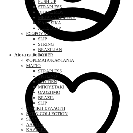
PUSH UP
STRAPLESS
ΘΗΛΑΣΜΟΥ
ΜΕΓΑΛΑ ΜΕΓΕΘΗ
ΚΛΑΣΣΙΚΑ
ΑΞΕΣΟΥΑΡ
ΕΣΩΡΟΥΧΑ
SLIP
STRING
BRAZILIAN
Λίστα επιθυμιών
BOXER
ΦΟΡΕΜΑΤΑ/ΚΑΦΤΑΝΙΑ
ΜΑΓΙΟ
STRAPLESS
ΤΡΙΓΩΝΟ
ΣΟΥΤΙΕΝ
ΜΠΟΥΣΤΑΚΙ
ΟΛΟΣΩΜΟ
BRAZIL
SLIP
ΝΥΦΙΚΗ ΣΥΛΛΟΓΗ
SATIN COLLECTION
SEXY
ΛΑΣΤΕΞ
ΚΑΛΤΣΕΣ