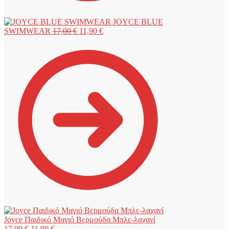
JOYCE BLUE
Original
Η
SWIMWEAR
17,00
€
11,90
€
price
τρέχουσα
was:
τιμή
17,00 €.
είναι:
11,90 €.
Joyce Παιδικό Μαγιό Βερμούδα Μπλε-λαχανί
Original
Η
17,00
€
11,90
€