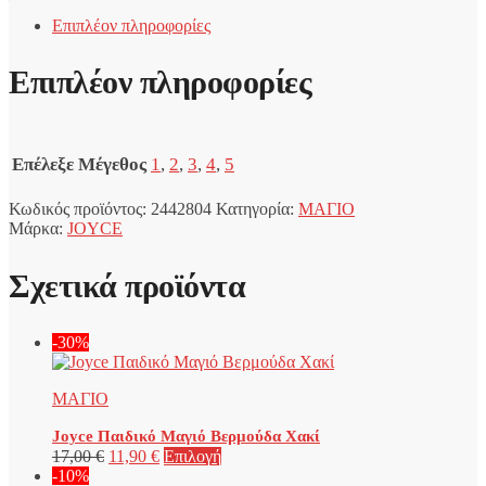
Μπόξερ
Επιπλέον πληροφορίες
για
Αγόρι
ποσότητα
Επιπλέον πληροφορίες
Επέλεξε Μέγεθος
1
,
2
,
3
,
4
,
5
Κωδικός προϊόντος:
2442804
Κατηγορία:
ΜΑΓΙΟ
Μάρκα:
JOYCE
Σχετικά προϊόντα
-30%
ΜΑΓΙΟ
Joyce Παιδικό Μαγιό Βερμούδα Χακί
Original
Η
Αυτό
17,00
€
11,90
€
Επιλογή
price
τρέχουσα
το
-10%