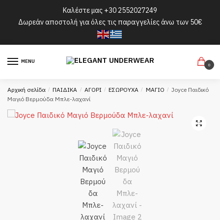
Skip
Skip
Καλέστε μας
+30 2552027249
to
to
Δωρεάν αποστολή για όλες τις παραγγελίες άνω των 50€
navigation
content
MENU
0
Αρχική σελίδα
/
ΠΑΙΔΙΚΑ
/
ΑΓΟΡΙ
/
ΕΣΩΡΟΥΧΑ
/
ΜΑΓΙΟ
/
Joyce Παιδικό
Μαγιό Βερμούδα Μπλε-λαχανί