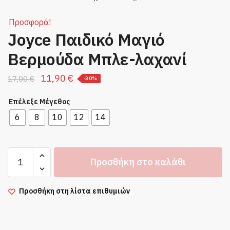
Προσφορά!
Joyce Παιδικό Μαγιό
Βερμούδα Μπλε-λαχανί
Original
Η
11,90
€
17,00
€
-30%
price
τρέχουσα
Επέλεξε Μέγεθος
was:
τιμή
6
8
10
12
14
17,00 €.
είναι:
11,90 €.
Joyce
Προσθήκη στο καλάθι
Παιδικό
Μαγιό
Βερμούδα
Προσθήκη στη λίστα επιθυμιών
Μπλε-
λαχανί
ποσότητα