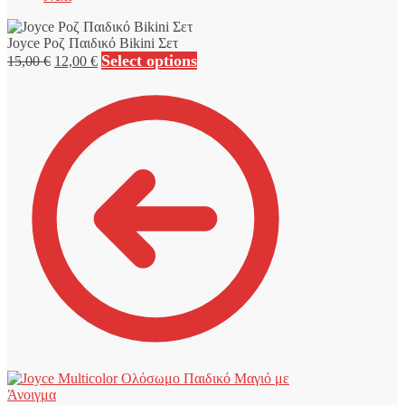
Joyce Ροζ Παιδικό Bikini Σετ
Original
Η
Select options
15,00
€
12,00
€
price
τρέχουσα
was:
τιμή
15,00 €.
είναι:
12,00 €.