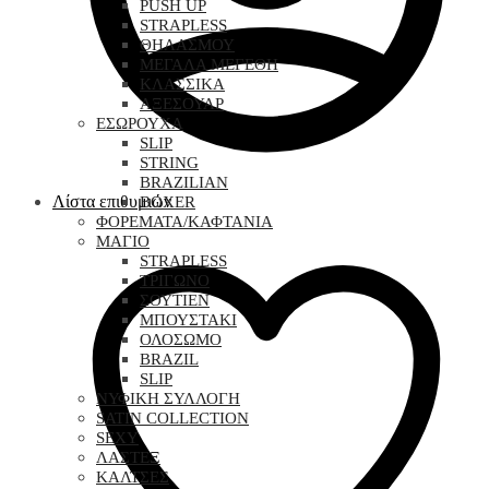
PUSH UP
STRAPLESS
ΘΗΛΑΣΜΟΥ
ΜΕΓΑΛΑ ΜΕΓΕΘΗ
ΚΛΑΣΣΙΚΑ
ΑΞΕΣΟΥΑΡ
ΕΣΩΡΟΥΧΑ
SLIP
STRING
BRAZILIAN
Λίστα επιθυμιών
BOXER
ΦΟΡΕΜΑΤΑ/ΚΑΦΤΑΝΙΑ
ΜΑΓΙΟ
STRAPLESS
ΤΡΙΓΩΝΟ
ΣΟΥΤΙΕΝ
ΜΠΟΥΣΤΑΚΙ
ΟΛΟΣΩΜΟ
BRAZIL
SLIP
ΝΥΦΙΚΗ ΣΥΛΛΟΓΗ
SATIN COLLECTION
SEXY
ΛΑΣΤΕΞ
ΚΑΛΤΣΕΣ