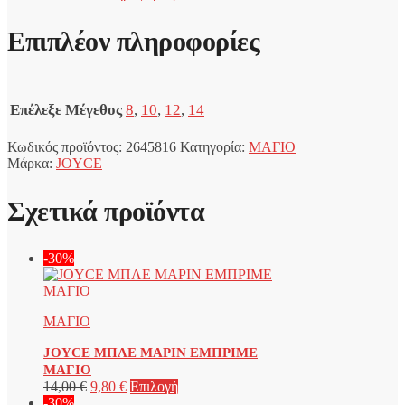
Επιπλέον πληροφορίες
Επέλεξε Μέγεθος
8
,
10
,
12
,
14
Κωδικός προϊόντος:
2645816
Κατηγορία:
ΜΑΓΙΟ
Μάρκα:
JOYCE
Σχετικά προϊόντα
-30%
ΜΑΓΙΟ
JOYCE ΜΠΛΕ ΜΑΡΙΝ ΕΜΠΡΙΜΕ
ΜΑΓΙΟ
Original
Η
Αυτό
14,00
€
9,80
€
Επιλογή
price
τρέχουσα
το
-30%