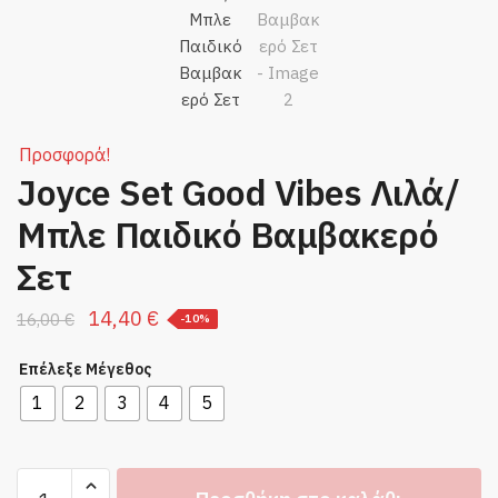
Προσφορά!
Joyce Set Good Vibes Λιλά/
Μπλε Παιδικό Βαμβακερό
Σετ
Original
Η
14,40
€
16,00
€
-10%
price
τρέχουσα
Επέλεξε Μέγεθος
was:
τιμή
1
2
3
4
5
16,00 €.
είναι:
14,40 €.
Joyce