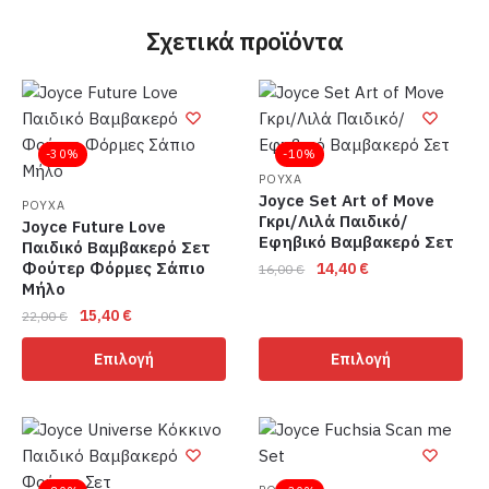
Σχετικά προϊόντα
-30%
-10%
ΡΟΥΧΑ
Joyce Set Art of Move
ΡΟΥΧΑ
Γκρι/Λιλά Παιδικό/
Joyce Future Love
Εφηβικό Βαμβακερό Σετ
Παιδικό Βαμβακερό Σετ
Φούτερ Φόρμες Σάπιο
Original
Η
14,40
€
16,00
€
Μήλο
price
τρέχουσα
Αυτό
Original
Η
15,40
€
was:
τιμή
22,00
€
το
price
τρέχουσα
16,00 €.
είναι:
Αυτό
προϊόν
Επιλογή
Επιλογή
was:
τιμή
14,40 €.
το
έχει
22,00 €.
είναι:
προϊόν
πολλαπλές
15,40 €.
έχει
παραλλαγές.
πολλαπλές
Οι
παραλλαγές.
επιλογές