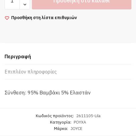
Προσθήκη στο καλάθι
Set
Good
Vibes
Προσθήκη στη λίστα επιθυμιών
Λιλά/
Μπλε
Παιδικό
Βαμβακερό
Σετ
Περιγραφή
ποσότητα
Επιπλέον πληροφορίες
Σύνθεση: 95% Βαμβάκι 5% Ελαστάν
Κωδικός προϊόντος:
2611105-Lila
Κατηγορία:
ΡΟΥΧΑ
Μάρκα:
JOYCE