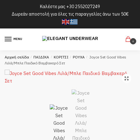
Skip
Skip
Καλέστε μας
+30 2552027249
to
to
Δωρεάν αποστολή για όλες τις παραγγελίες άνω των 50€
navigation
content
MENU
0
Αρχική σελίδα
/
ΠΑΙΔΙΚΑ
/
ΚΟΡΙΤΣΙ
/
ΡΟΥΧΑ
/
Joyce Set Good Vibes
Λιλά/Μπλε Παιδικό Βαμβακερό Σετ