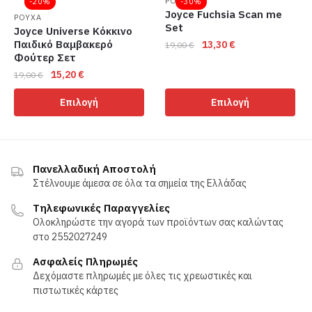
ΡΟΥΧΑ
-20%
-30%
Οι
Joyce Fuchsia Scan me
μπορούν
ΡΟΥΧΑ
Set
επιλογές
Joyce Universe Κόκκινο
να
Παιδικό Βαμβακερό
Original
Η
13,30
€
μπορούν
19,00
€
επιλεγούν
Φούτερ Σετ
price
τρέχουσα
να
στη
Αυτό
Original
Η
15,20
€
was:
τιμή
19,00
€
επιλεγούν
σελίδα
το
price
τρέχουσα
19,00 €.
είναι:
στη
Αυτό
του
προϊόν
Επιλογή
Επιλογή
was:
τιμή
13,30 €.
σελίδα
το
προϊόντος
έχει
19,00 €.
είναι:
του
προϊόν
πολλαπλές
15,20 €.
προϊόντος
έχει
παραλλαγές.
πολλαπλές
Οι
Πανελλαδική Αποστολή
παραλλαγές.
Στέλνουμε άμεσα σε όλα τα σημεία της Ελλάδας
επιλογές
Οι
μπορούν
Τηλεφωνικές Παραγγελίες
επιλογές
να
Ολοκληρώστε την αγορά των προϊόντων σας καλώντας
μπορούν
επιλεγούν
στο 2552027249
να
στη
Ασφαλείς Πληρωμές
επιλεγούν
σελίδα
Δεχόμαστε πληρωμές με όλες τις χρεωστικές και
στη
του
πιστωτικές κάρτες
σελίδα
προϊόντος