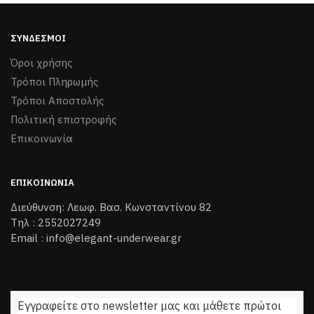
του
προϊόντος
ΣΎΝΔΕΣΜΟΙ
Όροι χρήσης
Τρόποι Πληρωμής
Τρόποι Aποστολής
Πολιτική επιστροφής
Επικοινωνία
ΕΠΙΚΟΙΝΩΝΊΑ
Διεύθυνση: Λεωφ. Βασ. Κωνσταντίνου 82
Τηλ : 2552027249
Email : info@elegant-underwear.gr
Εγγραφείτε στο newsletter μας και μάθετε πρώτοι