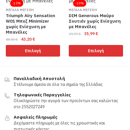
παραλλαγές.
παραλλαγές.
-10%
-10%
Οι
Οι
ΜΕΓΑΛΑ ΜΕΓΕΘΗ
ΜΕΓΑΛΑ ΜΕΓΕΘΗ
επιλογές
επιλογές
Triumph Airy Sensation
DIM Generous Μαύρο
W01 Μπεζ Minimizer
Σουτιέν χωρίς Ενίσχυση
μπορούν
μπορούν
χωρίς Ενίσχυση με
με Μπανέλες
να
να
Μπανέλες
Original
Η
35,99
€
39,99
€
επιλεγούν
επιλεγούν
Original
Η
43,20
€
48,00
€
price
τρέχουσα
στη
στη
Αυτό
price
τρέχουσα
was:
τιμή
Αυτό
σελίδα
σελίδα
το
Επιλογή
Επιλογή
was:
τιμή
39,99 €.
είναι:
το
του
του
προϊόν
48,00 €.
είναι:
35,99 €.
προϊόν
προϊόντος
προϊόντος
έχει
43,20 €.
έχει
πολλαπλές
πολλαπλές
παραλλαγές.
Πανελλαδική Αποστολή
παραλλαγές.
Στέλνουμε άμεσα σε όλα τα σημεία της Ελλάδας
Οι
Οι
επιλογές
Τηλεφωνικές Παραγγελίες
επιλογές
μπορούν
Ολοκληρώστε την αγορά των προϊόντων σας καλώντας
μπορούν
να
στο 2552027249
να
επιλεγούν
Ασφαλείς Πληρωμές
επιλεγούν
στη
Δεχόμαστε πληρωμές με όλες τις χρεωστικές και
στη
σελίδα
πιστωτικές κάρτες