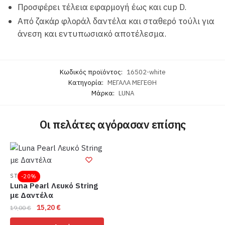
Προσφέρει τέλεια εφαρμογή έως και cup D.
Από ζακάρ φλοράλ δαντέλα και σταθερό τούλι για
άνεση και εντυπωσιακό αποτέλεσμα.
Κωδικός προϊόντος:
16502-white
Κατηγορία:
ΜΕΓΑΛΑ ΜΕΓΕΘΗ
Μάρκα:
LUNA
Οι πελάτες αγόρασαν επίσης
STRING
-20%
Luna Pearl Λευκό String
με Δαντέλα
Original
Η
15,20
€
19,00
€
price
τρέχουσα
Αυτό