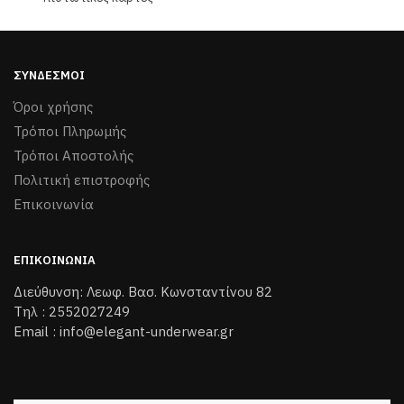
σελίδα
του
του
προϊόντος
προϊόντος
ΣΎΝΔΕΣΜΟΙ
Όροι χρήσης
Τρόποι Πληρωμής
Τρόποι Aποστολής
Πολιτική επιστροφής
Επικοινωνία
ΕΠΙΚΟΙΝΩΝΊΑ
Διεύθυνση: Λεωφ. Βασ. Κωνσταντίνου 82
Τηλ : 2552027249
Email : info@elegant-underwear.gr