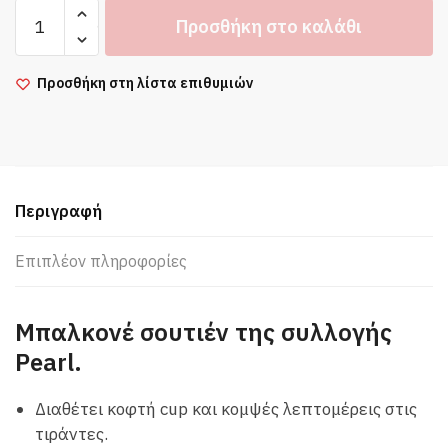
Luna
Προσθήκη στο καλάθι
Pearl
Balconette
Λευκό
Προσθήκη στη λίστα επιθυμιών
Σουτιέν
με
Ελαφριά
Ενίσχυση
ποσότητα
Περιγραφή
Επιπλέον πληροφορίες
Μπαλκονέ σουτιέν της συλλογής
Pearl.
Διαθέτει κοφτή cup και κομψές λεπτομέρεις στις
τιράντες.