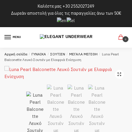
Skip
Skip
Καλέστε μας
+30 2552027249
to
to
Δωρεάν αποστολή για όλες τις παραγγελίες άνω των 50€
navigation
content
MENU
0
Αρχική σελίδα
/
ΓΥΝΑΙΚΑ
/
ΣΟΥΤΙΕΝ
/
ΜΕΓΑΛΑ ΜΕΓΕΘΗ
/
Luna Pearl
Balconette Λευκό Σουτιέν με Ελαφριά Ενίσχυση