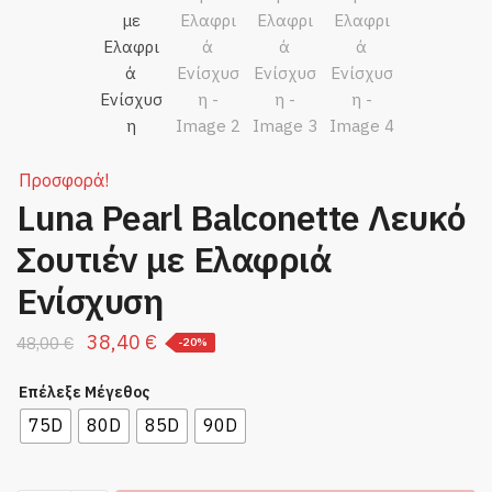
Προσφορά!
Luna Pearl Balconette Λευκό
Σουτιέν με Ελαφριά
Ενίσχυση
Original
Η
38,40
€
48,00
€
-20%
price
τρέχουσα
Επέλεξε Μέγεθος
was:
τιμή
75D
80D
85D
90D
48,00 €.
είναι:
38,40 €.