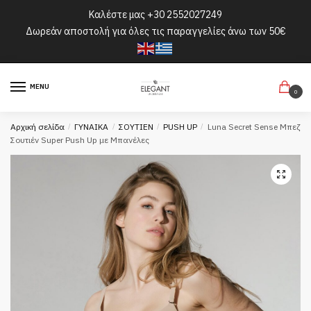
Skip
Skip
Καλέστε μας
+30 2552027249
to
to
Δωρεάν αποστολή για όλες τις παραγγελίες άνω των 50€
navigation
content
MENU
0
Αρχική σελίδα
/
ΓΥΝΑΙΚΑ
/
ΣΟΥΤΙΕΝ
/
PUSH UP
/
Luna Secret Sense Μπεζ
Σουτιέν Super Push Up με Μπανέλες