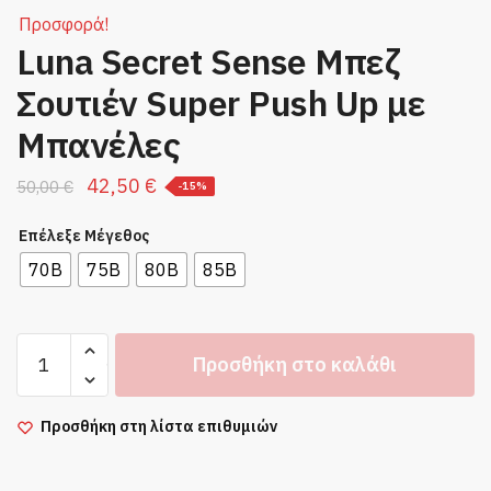
Προσφορά!
Luna Secret Sense Μπεζ
Σουτιέν Super Push Up με
Μπανέλες
Original
Η
42,50
€
50,00
€
-15%
price
τρέχουσα
Επέλεξε Μέγεθος
was:
τιμή
70B
75B
80B
85B
50,00 €.
είναι:
42,50 €.
Luna
Προσθήκη στο καλάθι
Secret
Sense
Μπεζ
Προσθήκη στη λίστα επιθυμιών
Σουτιέν
Super