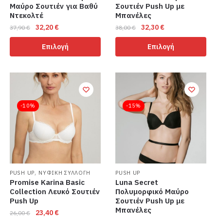
Μαύρο Σουτιέν για Βαθύ
Σουτιέν Push Up με
Ντεκολτέ
Μπανέλες
Original
Η
Original
Η
32,20
€
32,30
€
37,90
€
38,00
€
price
τρέχουσα
price
τρέχουσα
Αυτό
Αυτό
Επιλογή
Επιλογή
was:
τιμή
was:
τιμή
το
το
37,90 €.
είναι:
38,00 €.
είναι:
προϊόν
προϊόν
32,20 €.
32,30 €.
έχει
έχει
πολλαπλές
πολλαπλές
παραλλαγές.
παραλλαγές.
-10%
-15%
Οι
Οι
επιλογές
επιλογές
μπορούν
μπορούν
να
να
επιλεγούν
επιλεγούν
στη
στη
,
PUSH UP
ΝΥΦΙΚΗ ΣΥΛΛΟΓΗ
PUSH UP
Promise Karina Basic
Luna Secret
σελίδα
σελίδα
Collection Λευκό Σουτιέν
Πολυμορφικό Μαύρο
του
του
Push Up
Σουτιέν Push Up με
προϊόντος
προϊόντος
Μπανέλες
Original
Η
23,40
€
26,00
€