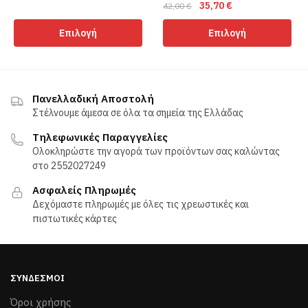
Original
Η
35,70
€
price
τρέχουσα
42,00
€
Αυτό
price
τρέχουσα
was:
τιμή
Αυτό
το
Επιλογή
Επιλογή
was:
τιμή
26,00 €.
είναι:
το
προϊόν
42,00 €.
είναι:
23,40 €.
προϊόν
έχει
35,70 €.
έχει
πολλαπλές
πολλαπλές
παραλλαγές.
Πανελλαδική Αποστολή
παραλλαγές.
Στέλνουμε άμεσα σε όλα τα σημεία της Ελλάδας
Οι
Οι
επιλογές
Τηλεφωνικές Παραγγελίες
επιλογές
μπορούν
Ολοκληρώστε την αγορά των προϊόντων σας καλώντας
μπορούν
να
στο 2552027249
να
επιλεγούν
Ασφαλείς Πληρωμές
επιλεγούν
στη
Δεχόμαστε πληρωμές με όλες τις χρεωστικές και
στη
σελίδα
πιστωτικές κάρτες
σελίδα
του
του
προϊόντος
προϊόντος
ΣΎΝΔΕΣΜΟΙ
Όροι χρήσης