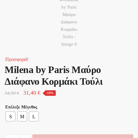
Προσφορά!
Milena by Paris Μαύρο
Διάφανο Κορμάκι Τούλι
Original
Η
31,40
€
34,90
€
-10%
price
τρέχουσα
Επέλεξε Μέγεθος
was:
τιμή
S
M
L
34,90 €.
είναι:
31,40 €.
Milena