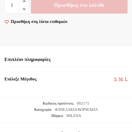
Προσθήκη στο καλάθι
by
Paris
Μαύρο
Προσθήκη στη λίστα επιθυμιών
Διάφανο
Κορμάκι
Τούλι
ποσότητα
Επιπλέον πληροφορίες
Επέλεξε Μέγεθος
S
,
M
,
L
Κωδικός προϊόντος:
002171
Κατηγορία:
ΦΑΝΕΛΑΚΙΑ/ΚΟΡΜΑΚΙΑ
Μάρκα:
MILENA