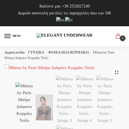
Skip
Skip
Καλέστε μας
+30 2552027249
to
to
Δωρεάν αποστολή για όλες τις παραγγελίες άνω των 50€
navigation
content
MENU
0
Αρχική σελίδα
/
ΓΥΝΑΙΚΑ
/
ΦΑΝΕΛΑΚΙΑ/ΚΟΡΜΑΚΙΑ
/
Milena by Paris
Μαύρο Διάφανο Κορμάκι Τούλι
🔍