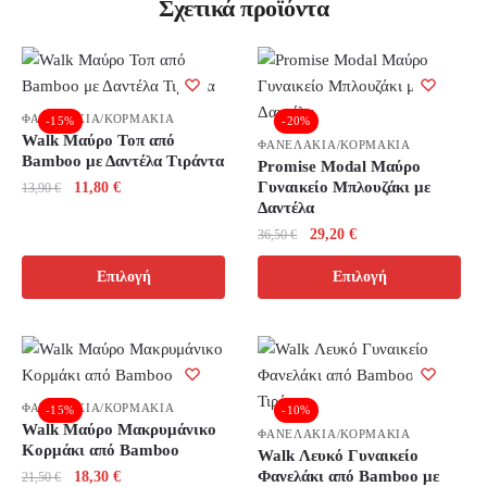
Σχετικά προϊόντα
ΦΑΝΕΛΑΚΙΑ/ΚΟΡΜΑΚΙΑ
-15%
-20%
Walk Μαύρο Τοπ από
ΦΑΝΕΛΑΚΙΑ/ΚΟΡΜΑΚΙΑ
Bamboo με Δαντέλα Τιράντα
Promise Modal Μαύρο
Original
Η
Γυναικείο Μπλουζάκι με
11,80
€
13,90
€
Δαντέλα
price
τρέχουσα
Αυτό
Original
Η
was:
τιμή
29,20
€
36,50
€
το
price
τρέχουσα
13,90 €.
είναι:
Αυτό
προϊόν
Επιλογή
Επιλογή
was:
τιμή
11,80 €.
το
έχει
36,50 €.
είναι:
προϊόν
πολλαπλές
29,20 €.
έχει
παραλλαγές.
πολλαπλές
Οι
παραλλαγές.
επιλογές
ΦΑΝΕΛΑΚΙΑ/ΚΟΡΜΑΚΙΑ
-15%
-10%
Οι
Walk Μαύρο Μακρυμάνικο
μπορούν
ΦΑΝΕΛΑΚΙΑ/ΚΟΡΜΑΚΙΑ
Κορμάκι από Bamboo
επιλογές
Walk Λευκό Γυναικείο
να
Original
Η
Φανελάκι από Bamboo με
18,30
€
21,50
€
μπορούν
επιλεγούν