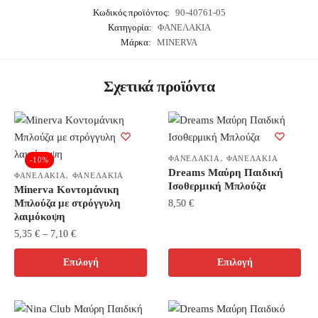
Κωδικός προϊόντος:
90-40761-05
Κατηγορία:
ΦΑΝΕΛΑΚΙΑ
Μάρκα:
MINERVA
Σχετικά προϊόντα
,
ΦΑΝΕΛΑΚΙΑ
ΦΑΝΕΛΑΚΙΑ
-10%
Dreams Μαύρη Παιδική
,
ΦΑΝΕΛΑΚΙΑ
ΦΑΝΕΛΑΚΙΑ
Ισοθερμική Μπλούζα
Minerva Κοντομάνικη
Μπλούζα με στρόγγυλη
8,50
€
λαιμόκοψη
Αυτό
Price
5,35
€
–
7,10
€
το
range:
Αυτό
προϊόν
Επιλογή
Επιλογή
5,35 €
το
έχει
through
προϊόν
7,10 €
πολλαπλές
έχει
παραλλαγές.