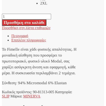
2XL
Minerva
Fimelle
Προσθήκη στο καλάθι
Invisible
Προσθήκη στη λίστα επιθυμιών
Modal
Midi
Περιγραφή
Γυναικείο
Επιπλέον πληροφορίες
Εσώρουχο
Λευκό
Το Fimelle είναι χάδι φυσικής απαλότητας. Η
2Pack
ποσότητα
μοναδική αίσθηση που προσφέρει το
πρωτοποριακό, φυσικό υλικό Modal, σας
χαρίζει ασύγκριτη άνεση και εφαρμογή, κάθε
μέρα. Η συσκευασία περιλαμβάνει 2 τεμάχια.
Σύνθεση: 94% Micromodal 6% Elastan
Κωδικός προϊόντος:
90-81313-005
Κατηγορία:
SLIP
Μάρκα:
MINERVA