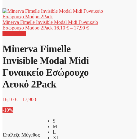
Minerva Fimelle Invisible Modal Midi Γυναικείο
Price
Εσώρουχο Μαύρο 2Pack
16,10
€
–
17,90
€
range:
Προσφορά!
16,10 €
through
Minerva Fimelle
17,90 €
Invisible Modal Midi
Γυναικείο Εσώρουχο
Λευκό 2Pack
Price
16,10
€
–
17,90
€
range:
-10%
16,10 €
through
S
17,90 €
M
L
Επέλεξε Μέγεθος
XL