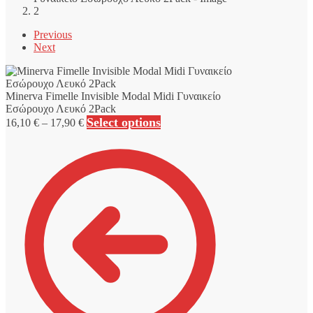
Previous
Next
Minerva Fimelle Invisible Modal Midi Γυναικείο
Εσώρουχο Λευκό 2Pack
Price
Select options
16,10
€
–
17,90
€
range:
16,10 €
through
17,90 €