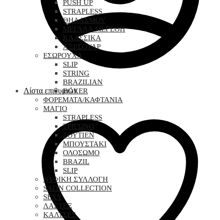
PUSH UP
STRAPLESS
ΘΗΛΑΣΜΟΥ
ΜΕΓΑΛΑ ΜΕΓΕΘΗ
ΚΛΑΣΣΙΚΑ
ΑΞΕΣΟΥΑΡ
ΕΣΩΡΟΥΧΑ
SLIP
STRING
BRAZILIAN
Λίστα επιθυμιών
BOXER
ΦΟΡΕΜΑΤΑ/ΚΑΦΤΑΝΙΑ
ΜΑΓΙΟ
STRAPLESS
ΤΡΙΓΩΝΟ
ΣΟΥΤΙΕΝ
ΜΠΟΥΣΤΑΚΙ
ΟΛΟΣΩΜΟ
BRAZIL
SLIP
ΝΥΦΙΚΗ ΣΥΛΛΟΓΗ
SATIN COLLECTION
SEXY
ΛΑΣΤΕΞ
ΚΑΛΤΣΕΣ