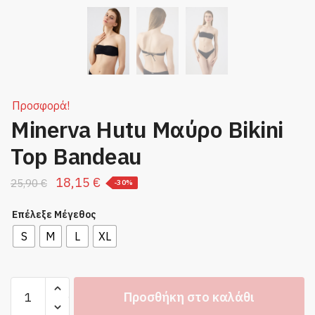
Προσφορά!
Minerva Hutu Μαύρο Bikini
Top Bandeau
Original
Η
18,15
€
25,90
€
-30%
price
τρέχουσα
Επέλεξε Μέγεθος
was:
τιμή
S
M
L
XL
25,90 €.
είναι:
18,15 €.
Minerva
Προσθήκη στο καλάθι
Hutu