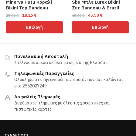
Minerva Hutu Κοραλί
Sbs Μπλε Lurex Bikini
Bikini Top Bandeau
Σετ Bandeau & Brazil
Original
Η
Original
Η
18,15
€
45,50
€
25,90
€
65,00
€
price
τρέχουσα
price
τρέχουσα
Αυτό
Αυτό
Επιλογή
Επιλογή
was:
τιμή
was:
τιμή
το
το
25,90 €.
είναι:
65,00 €.
είναι:
προϊόν
προϊόν
18,15 €.
45,50 €.
έχει
έχει
πολλαπλές
πολλαπλές
Πανελλαδική Αποστολή
παραλλαγές.
παραλλαγές.
Στέλνουμε άμεσα σε όλα τα σημεία της Ελλάδας
Οι
Οι
Τηλεφωνικές Παραγγελίες
επιλογές
επιλογές
Ολοκληρώστε την αγορά των προϊόντων σας καλώντας
μπορούν
μπορούν
στο 2552027249
να
να
Ασφαλείς Πληρωμές
επιλεγούν
επιλεγούν
Δεχόμαστε πληρωμές με όλες τις χρεωστικές και
στη
στη
πιστωτικές κάρτες
σελίδα
σελίδα
του
του
προϊόντος
προϊόντος
ΣΎΝΔΕΣΜΟΙ