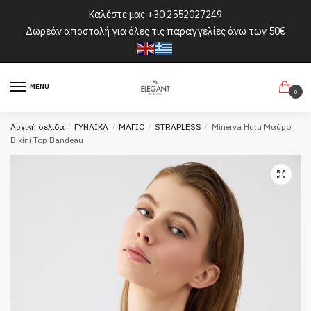
Skip
Skip
Καλέστε μας
+30 2552027249
to
to
Δωρεάν αποστολή για όλες τις παραγγελίες άνω των 50€
navigation
content
MENU
0
Αρχική σελίδα
/
ΓΥΝΑΙΚΑ
/
ΜΑΓΙΟ
/
STRAPLESS
/
Minerva Hutu Μαύρο
Bikini Top Bandeau