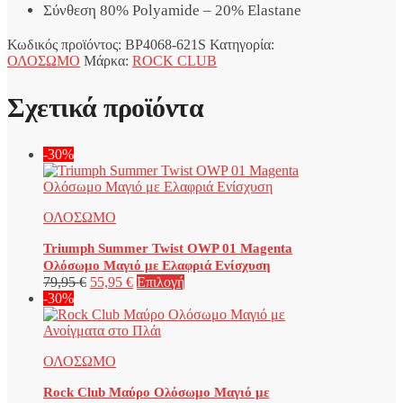
Σύνθεση 80% Polyamide – 20% Elastane
Κωδικός προϊόντος:
BP4068-621S
Κατηγορία:
ΟΛΟΣΩΜΟ
Μάρκα:
ROCK CLUB
Σχετικά προϊόντα
-30%
ΟΛΟΣΩΜΟ
Triumph Summer Twist OWP 01 Magenta
Ολόσωμο Μαγιό με Ελαφριά Ενίσχυση
Original
Η
Αυτό
79,95
€
55,95
€
Επιλογή
price
τρέχουσα
το
-30%
was:
τιμή
προϊόν
79,95 €.
είναι:
έχει
55,95 €.
πολλαπλές
ΟΛΟΣΩΜΟ
παραλλαγές.
Οι
Rock Club Μαύρο Ολόσωμο Μαγιό με
επιλογές