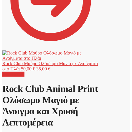
Rock Club Μαύρο Ολόσωμο Μαγιό με Ανοίγματα
Original
Η
στο Πλάι
50,00
€
35,00
€
price
τρέχουσα
Προσφορά!
was:
τιμή
50,00 €.
είναι:
Rock Club Animal Print
35,00 €.
Ολόσωμο Μαγιό με
Άνοιγμα και Χρυσή
Λεπτομέρεια