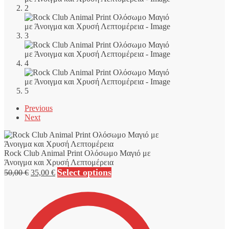
Previous
Next
Rock Club Animal Print Ολόσωμο Μαγιό με
Άνοιγμα και Χρυσή Λεπτομέρεια
Original
Η
Select options
50,00
€
35,00
€
price
τρέχουσα
was:
τιμή
50,00 €.
είναι:
35,00 €.