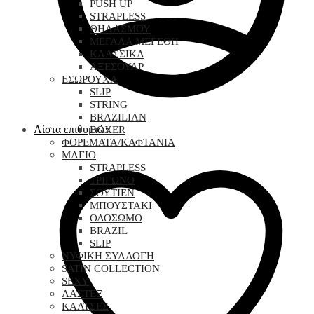
PUSH UP
STRAPLESS
ΘΗΛΑΣΜΟΥ
ΜΕΓΑΛΑ ΜΕΓΕΘΗ
ΚΛΑΣΣΙΚΑ
ΑΞΕΣΟΥΑΡ
ΕΣΩΡΟΥΧΑ
SLIP
STRING
BRAZILIAN
Λίστα επιθυμιών
BOXER
ΦΟΡΕΜΑΤΑ/ΚΑΦΤΑΝΙΑ
ΜΑΓΙΟ
STRAPLESS
ΤΡΙΓΩΝΟ
ΣΟΥΤΙΕΝ
ΜΠΟΥΣΤΑΚΙ
ΟΛΟΣΩΜΟ
BRAZIL
SLIP
ΝΥΦΙΚΗ ΣΥΛΛΟΓΗ
SATIN COLLECTION
SEXY
ΛΑΣΤΕΞ
ΚΑΛΤΣΕΣ