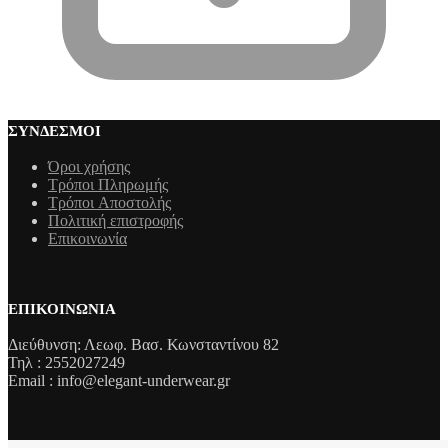
ΣΎΝΔΕΣΜΟΙ
Όροι χρήσης
Τρόποι Πληρωμής
Τρόποι Aποστολής
Πολιτική επιστροφής
Επικοινωνία
ΕΠΙΚΟΙΝΩΝΊΑ
Διεύθυνση: Λεωφ. Βασ. Κωνσταντίνου 82
Τηλ : 2552027249
Email : info@elegant-underwear.gr