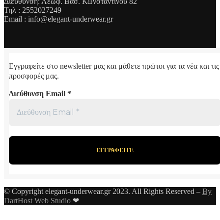
Διεύθυνση: Λεωφ. Βασ. Κωνσταντίνου 82
Τηλ : 2552027249
Email : info@elegant-underwear.gr
Εγγραφείτε στο newsletter μας και μάθετε πρώτοι για τα νέα και τις
προσφορές μας.
Διεύθυνση Email
*
© Copyright elegant-underwear.gr 2023. All Rights Reserved –
By
DartHost Web Studio
❤