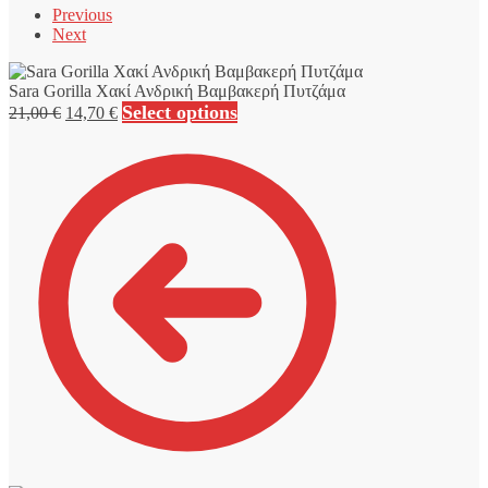
Previous
Next
Sara Gorilla Χακί Ανδρική Βαμβακερή Πυτζάμα
Original
Η
Select options
21,00
€
14,70
€
price
τρέχουσα
was:
τιμή
21,00 €.
είναι:
14,70 €.