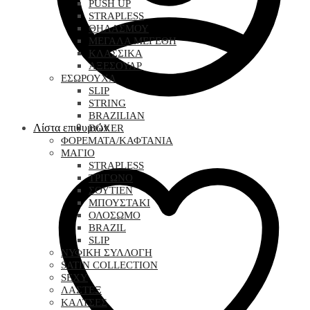
PUSH UP
STRAPLESS
ΘΗΛΑΣΜΟΥ
ΜΕΓΑΛΑ ΜΕΓΕΘΗ
ΚΛΑΣΣΙΚΑ
ΑΞΕΣΟΥΑΡ
ΕΣΩΡΟΥΧΑ
SLIP
STRING
BRAZILIAN
Λίστα επιθυμιών
BOXER
ΦΟΡΕΜΑΤΑ/ΚΑΦΤΑΝΙΑ
ΜΑΓΙΟ
STRAPLESS
ΤΡΙΓΩΝΟ
ΣΟΥΤΙΕΝ
ΜΠΟΥΣΤΑΚΙ
ΟΛΟΣΩΜΟ
BRAZIL
SLIP
ΝΥΦΙΚΗ ΣΥΛΛΟΓΗ
SATIN COLLECTION
SEXY
ΛΑΣΤΕΞ
ΚΑΛΤΣΕΣ