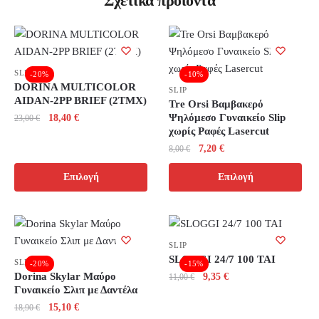
Σχετικά προϊόντα
SLIP
-20%
-10%
DORINA MULTICOLOR
SLIP
AIDAN-2PP BRIEF (2TMX)
Tre Orsi Βαμβακερό
Original
Η
Ψηλόμεσο Γυναικείο Slip
18,40
€
23,00
€
χωρίς Ραφές Lasercut
price
τρέχουσα
Αυτό
Original
Η
was:
τιμή
7,20
€
8,00
€
το
price
τρέχουσα
23,00 €.
είναι:
Αυτό
προϊόν
Επιλογή
Επιλογή
was:
τιμή
18,40 €.
το
έχει
8,00 €.
είναι:
προϊόν
πολλαπλές
7,20 €.
έχει
παραλλαγές.
πολλαπλές
Οι
SLIP
παραλλαγές.
SLOGGI 24/7 100 TAI
επιλογές
SLIP
-20%
-15%
Οι
Dorina Skylar Μαύρο
Original
Η
9,35
€
11,00
€
μπορούν
Γυναικείο Σλιπ με Δαντέλα
price
τρέχουσα
επιλογές
να
Αυτό
Original
Η
15,10
€
was:
τιμή
18,90
€
μπορούν
επιλεγούν
το