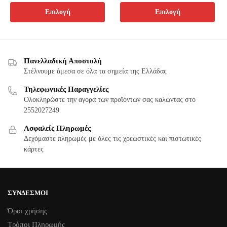
price
τρέχουσα
11,00 €.
είναι:
να
στη
Αυτό
προϊόν
Επιλογή
Επιλογή
was:
τιμή
9,35 €.
επιλεγούν
σελίδα
το
έχει
18,90 €.
είναι:
στη
του
προϊόν
15,10 €.
πολλαπλές
σελίδα
προϊόντος
έχει
παραλλαγές.
του
πολλαπλές
Οι
Πανελλαδική Αποστολή
προϊόντος
παραλλαγές.
Στέλνουμε άμεσα σε όλα τα σημεία της Ελλάδας
επιλογές
Οι
μπορούν
Τηλεφωνικές Παραγγελίες
επιλογές
να
Ολοκληρώστε την αγορά των προϊόντων σας καλώντας στο
μπορούν
επιλεγούν
2552027249
να
στη
Ασφαλείς Πληρωμές
επιλεγούν
σελίδα
Δεχόμαστε πληρωμές με όλες τις χρεωστικές και πιστωτικές
στη
του
κάρτες
σελίδα
προϊόντος
του
προϊόντος
ΣΎΝΔΕΣΜΟΙ
Όροι χρήσης
Τρόποι Πληρωμής