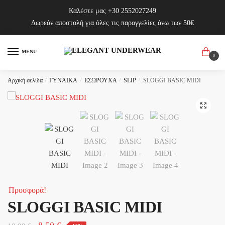
Skip
Skip
Καλέστε μας
+30 2552027249
to
to
Δωρεάν αποστολή για όλες τις παραγγελίες άνω των 50€
navigation
content
MENU
0
Αρχική σελίδα
/
ΓΥΝΑΙΚΑ
/
ΕΣΩΡΟΥΧΑ
/
SLIP
/
SLOGGI BASIC MIDI
🔍
Προσφορά!
SLOGGI BASIC MIDI
Original
Η