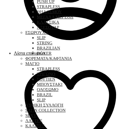
PUSH UP
STRAPLESS
ΘΗΛΑΣΜΟΥ
ΜΕΓΑΛΑ ΜΕΓΕΘΗ
ΚΛΑΣΣΙΚΑ
ΑΞΕΣΟΥΑΡ
ΕΣΩΡΟΥΧΑ
SLIP
STRING
BRAZILIAN
Λίστα επιθυμιών
BOXER
ΦΟΡΕΜΑΤΑ/ΚΑΦΤΑΝΙΑ
ΜΑΓΙΟ
STRAPLESS
ΤΡΙΓΩΝΟ
ΣΟΥΤΙΕΝ
ΜΠΟΥΣΤΑΚΙ
ΟΛΟΣΩΜΟ
BRAZIL
SLIP
ΝΥΦΙΚΗ ΣΥΛΛΟΓΗ
SATIN COLLECTION
SEXY
ΛΑΣΤΕΞ
ΚΑΛΤΣΕΣ