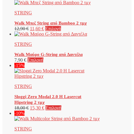
STRING
Walk Μπεζ String από Bamboo 2 τμχ
Original
Η
Αυτό
12,90
€
11,60
€
Επιλογή
price
τρέχουσα
το
was:
τιμή
προϊόν
STRING
12,90 €.
είναι:
έχει
11,60 €.
πολλαπλές
Walk Μαύρο G-String από Δαντέλα
παραλλαγές.
Αυτό
7,90
€
Επιλογή
Οι
το
-15%
επιλογές
προϊόν
μπορούν
έχει
να
πολλαπλές
επιλεγούν
STRING
παραλλαγές.
στη
Οι
σελίδα
Sloggi Zero Modal 2.0 H Lasercut
επιλογές
του
Hipstring 2 τμχ
μπορούν
προϊόντος
Original
Η
Αυτό
18,00
€
15,30
€
Επιλογή
να
price
τρέχουσα
το
-10%
επιλεγούν
was:
τιμή
προϊόν
στη
18,00 €.
είναι:
έχει
σελίδα
STRING
15,30 €.
πολλαπλές
του