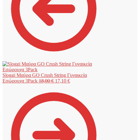
Sloggi Μαύρα GO Crush String Γυναικεία
Original
Η
Εσώρουχα 3Pack
18,00
€
17,10
€
price
τρέχουσα
was:
τιμή
18,00 €.
είναι:
17,10 €.