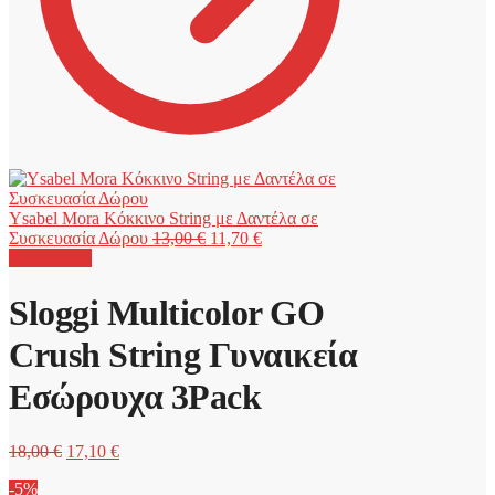
Ysabel Mora Κόκκινο String με Δαντέλα σε
Original
Η
Συσκευασία Δώρου
13,00
€
11,70
€
price
τρέχουσα
Προσφορά!
was:
τιμή
13,00 €.
είναι:
Sloggi Multicolor GO
11,70 €.
Crush String Γυναικεία
Εσώρουχα 3Pack
Original
Η
18,00
€
17,10
€
price
τρέχουσα
-5%
was:
τιμή