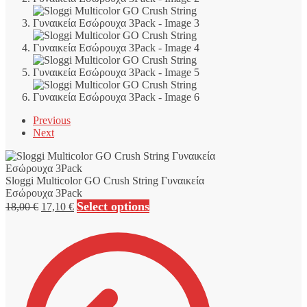
Previous
Next
Sloggi Multicolor GO Crush String Γυναικεία
Εσώρουχα 3Pack
Original
Η
Select options
18,00
€
17,10
€
price
τρέχουσα
was:
τιμή
18,00 €.
είναι:
17,10 €.