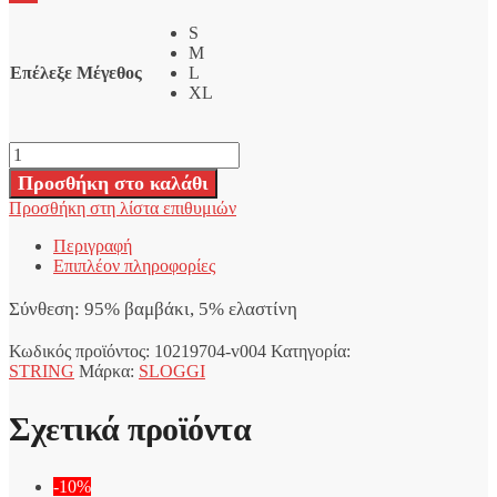
18,00 €.
είναι:
S
17,10 €.
M
Επέλεξε Μέγεθος
L
XL
Sloggi
Multicolor
Προσθήκη στο καλάθι
GO
Προσθήκη στη λίστα επιθυμιών
Crush
String
Περιγραφή
Γυναικεία
Επιπλέον πληροφορίες
Εσώρουχα
3Pack
Σύνθεση: 95% βαμβάκι, 5% ελαστίνη
ποσότητα
Κωδικός προϊόντος:
10219704-v004
Κατηγορία:
STRING
Μάρκα:
SLOGGI
Σχετικά προϊόντα
-10%