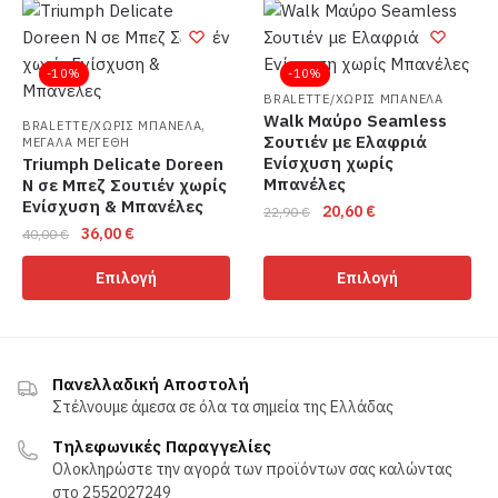
έχει
έχει
πολλαπλές
πολλαπλές
παραλλαγές.
παραλλαγές.
-10%
-10%
Οι
Οι
BRALETTE/ΧΩΡΙΣ ΜΠΑΝΕΛΑ
επιλογές
επιλογές
Walk Μαύρο Seamless
,
BRALETTE/ΧΩΡΙΣ ΜΠΑΝΕΛΑ
Σουτιέν με Ελαφριά
μπορούν
ΜΕΓΑΛΑ ΜΕΓΕΘΗ
μπορούν
Ενίσχυση χωρίς
Triumph Delicate Doreen
να
να
Μπανέλες
N σε Μπεζ Σουτιέν χωρίς
επιλεγούν
επιλεγούν
Ενίσχυση & Μπανέλες
Original
Η
20,60
€
22,90
€
στη
στη
Original
Η
36,00
€
price
τρέχουσα
40,00
€
Αυτό
σελίδα
σελίδα
price
τρέχουσα
was:
τιμή
Αυτό
το
Επιλογή
Επιλογή
του
του
was:
τιμή
22,90 €.
είναι:
το
προϊόν
προϊόντος
προϊόντος
40,00 €.
είναι:
20,60 €.
προϊόν
έχει
36,00 €.
έχει
πολλαπλές
πολλαπλές
παραλλαγές.
Πανελλαδική Αποστολή
παραλλαγές.
Στέλνουμε άμεσα σε όλα τα σημεία της Ελλάδας
Οι
Οι
επιλογές
Τηλεφωνικές Παραγγελίες
επιλογές
μπορούν
Ολοκληρώστε την αγορά των προϊόντων σας καλώντας
μπορούν
να
στο 2552027249