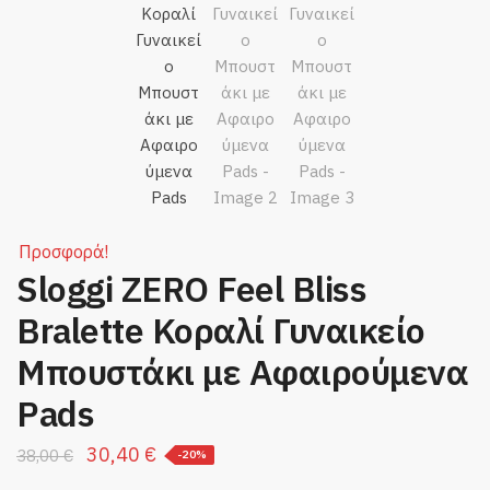
Προσφορά!
Sloggi ZERO Feel Bliss
Bralette Κοραλί Γυναικείο
Μπουστάκι με Αφαιρούμενα
Pads
Original
Η
30,40
€
38,00
€
-20%
price
τρέχουσα