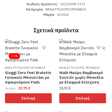
Κωδικός προϊόντος:
10219598-3173
Κατηγορία:
BRALETTE/ΧΩΡΙΣ ΜΠΑΝΕΛΑ
Μάρκα:
SLOGGI
Σχετικά προϊόντα
-15%
BRALETTE/ΧΩΡΙΣ ΜΠΑΝΕΛΑ
BRALETTE/ΧΩΡΙΣ ΜΠΑΝΕΛΑ
Sloggi Zero Feel Bralette
Walk Μαύρο Βαμβακερό
Γυναικείο Μπουστάκι με
Σουτιέν χωρίς Μπανέλα
Αφαιρούμενα Pads
με Ελαφριά Ενίσχυση
Original
Η
29,75
€
18,90
€
35,00
€
price
τρέχουσα
Αυτό
Αυτό
Επιλογή
Επιλογή
was:
τιμή
το
το
35,00 €.
είναι:
προϊόν
προϊόν
29,75 €.