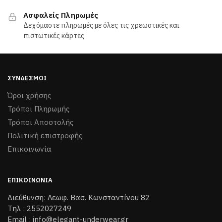
να
επιλεγούν
Ασφαλείς Πληρωμές
επιλεγούν
στη
Δεχόμαστε πληρωμές με όλες τις χρεωστικές και
στη
σελίδα
πιστωτικές κάρτες
σελίδα
του
του
προϊόντος
προϊόντος
ΣΎΝΔΕΣΜΟΙ
Όροι χρήσης
Τρόποι Πληρωμής
Τρόποι Aποστολής
Πολιτική επιστροφής
Επικοινωνία
ΕΠΙΚΟΙΝΩΝΊΑ
Διεύθυνση: Λεωφ. Βασ. Κωνσταντίνου 82
Τηλ : 2552027249
Email : info@elegant-underwear.gr