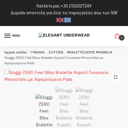
Skip
Skip
Καλέστε μας
+30 2552027249
to
to
Δωρεάν αποστολή για όλες τις παραγγελίες άνω των 50€
navigation
content
MENU
0
Αρχική σελίδα
/
ΓΥΝΑΙΚΑ
/
ΣΟΥΤΙΕΝ
/
BRALETTE/ΧΩΡΙΣ ΜΠΑΝΕΛΑ
/
Sloggi ZERO Feel Bliss Bralette Κοραλί Γυναικείο Μπουστάκι με
Αφαιρούμενα Pads