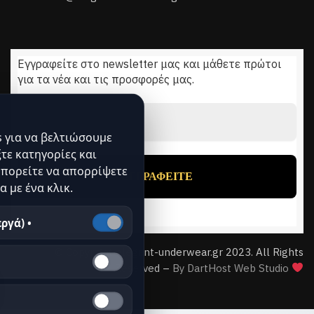
Εγγραφείτε στο newsletter μας και μάθετε πρώτοι
για τα νέα και τις προσφορές μας.
Διεύθυνση
Email
*
 για να βελτιώσουμε
ξτε κατηγορίες και
πορείτε να απορρίψετε
α με ένα κλικ.
ργά) •
© Copyright elegant-underwear.gr 2023. All Rights
Reserved –
By DartHost Web Studio