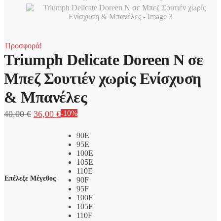
Προσφορά!
Triumph Delicate Doreen N σε
Μπεζ Σουτιέν χωρίς Ενίσχυση
& Μπανέλες
Original
Η
40,00
€
36,00
€
-10%
price
τρέχουσα
was:
τιμή
90E
40,00 €.
είναι:
95E
100E
36,00 €.
105E
110E
Επέλεξε Μέγεθος
90F
95F
100F
105F
110F