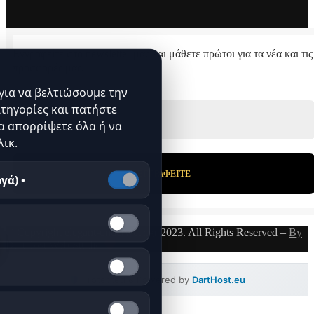
Εγγραφείτε στο newsletter μας και μάθετε πρώτοι για τα νέα και τις
προσφορές μας.
για να βελτιώσουμε την
Διεύθυνση Email
*
ατηγορίες και πατήστε
α απορρίψετε όλα ή να
λικ.
γά) •
© Copyright elegant-underwear.gr 2023. All Rights Reserved –
By
DartHost Web Studio
Protected & Powered by
DartHost.eu