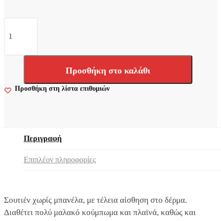
Triumph
Delicate
Doreen
N
σε
Μπεζ
Προσθήκη στο καλάθι
Σουτιέν
χωρίς
Προσθήκη στη λίστα επιθυμιών
Ενίσχυση
&
Μπανέλες
ποσότητα
Περιγραφή
Επιπλέον πληροφορίες
Σουτιέν χωρίς μπανέλα, με τέλεια αίσθηση στο δέρμα.
Διαθέτει πολύ μαλακό κούμπωμα και πλαϊνά, καθώς και