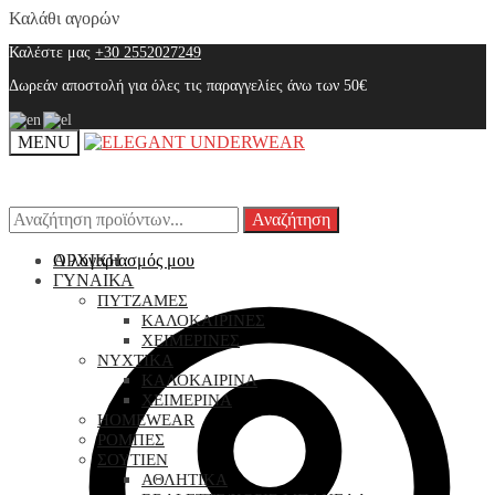
Skip
Skip
Καλάθι αγορών
to
to
Καλέστε μας
+30 2552027249
navigation
content
Δωρεάν αποστολή για όλες τις παραγγελίες άνω των 50€
MENU
Αναζήτηση
Αναζήτηση
Αναζήτηση
Αναζήτηση
για:
για:
Ο λογαριασμός μου
ΑΡΧΙΚΗ
ΓΥΝΑΙΚΑ
ΠΥΤΖΑΜΕΣ
ΚΑΛΟΚΑΙΡΙΝΕΣ
ΧΕΙΜΕΡΙΝΕΣ
ΝΥΧΤΙΚΑ
ΚΑΛΟΚΑΙΡΙΝΑ
ΧΕΙΜΕΡΙΝΑ
HOMEWEAR
ΡΟΜΠΕΣ
ΣΟΥΤΙΕΝ
ΑΘΛΗΤΙΚΑ