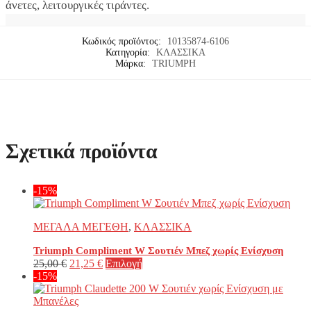
άνετες, λειτουργικές τιράντες.
Κωδικός προϊόντος:
10135874-6106
Κατηγορία:
ΚΛΑΣΣΙΚΑ
Μάρκα:
TRIUMPH
Σχετικά προϊόντα
-15%
ΜΕΓΑΛΑ ΜΕΓΕΘΗ
,
ΚΛΑΣΣΙΚΑ
Triumph Compliment W Σουτιέν Μπεζ χωρίς Ενίσχυση
Original
Η
Αυτό
25,00
€
21,25
€
Επιλογή
price
τρέχουσα
το
-15%
was:
τιμή
προϊόν
25,00 €.
είναι:
έχει