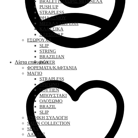
BRALETTE/ΧΩΡΙΣ ΜΠΑΝΕΛΑ
PUSH UP
STRAPLESS
ΘΗΛΑΣΜΟΥ
ΜΕΓΑΛΑ ΜΕΓΕΘΗ
ΚΛΑΣΣΙΚΑ
ΑΞΕΣΟΥΑΡ
ΕΣΩΡΟΥΧΑ
SLIP
STRING
BRAZILIAN
Λίστα επιθυμιών
BOXER
ΦΟΡΕΜΑΤΑ/ΚΑΦΤΑΝΙΑ
ΜΑΓΙΟ
STRAPLESS
ΤΡΙΓΩΝΟ
ΣΟΥΤΙΕΝ
ΜΠΟΥΣΤΑΚΙ
ΟΛΟΣΩΜΟ
BRAZIL
SLIP
ΝΥΦΙΚΗ ΣΥΛΛΟΓΗ
SATIN COLLECTION
SEXY
ΛΑΣΤΕΞ