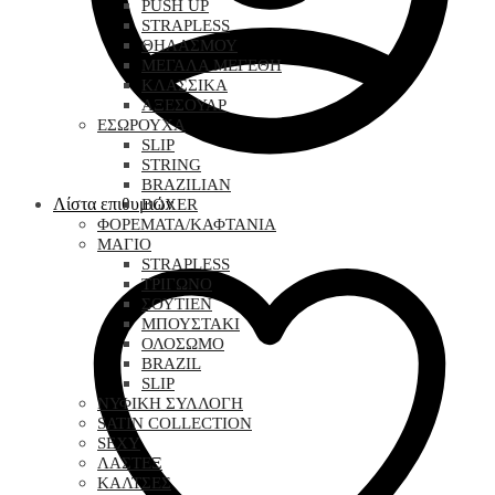
PUSH UP
STRAPLESS
ΘΗΛΑΣΜΟΥ
ΜΕΓΑΛΑ ΜΕΓΕΘΗ
ΚΛΑΣΣΙΚΑ
ΑΞΕΣΟΥΑΡ
ΕΣΩΡΟΥΧΑ
SLIP
STRING
BRAZILIAN
Λίστα επιθυμιών
BOXER
ΦΟΡΕΜΑΤΑ/ΚΑΦΤΑΝΙΑ
ΜΑΓΙΟ
STRAPLESS
ΤΡΙΓΩΝΟ
ΣΟΥΤΙΕΝ
ΜΠΟΥΣΤΑΚΙ
ΟΛΟΣΩΜΟ
BRAZIL
SLIP
ΝΥΦΙΚΗ ΣΥΛΛΟΓΗ
SATIN COLLECTION
SEXY
ΛΑΣΤΕΞ
ΚΑΛΤΣΕΣ