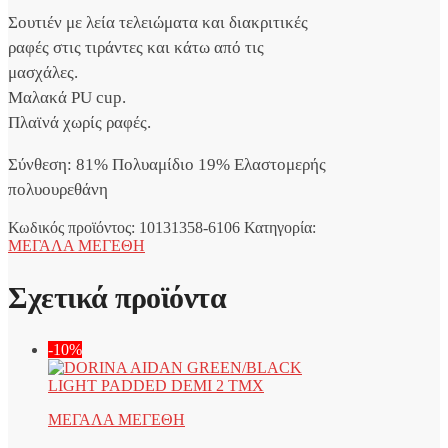
Ελαφριά
Σουτιέν με λεία τελειώματα και διακριτικές
Ενίσχυση
και
ραφές στις τιράντες και κάτω από τις
Μπανέλες
μασχάλες.
ποσότητα
Μαλακά PU cup.
Πλαϊνά χωρίς ραφές.
Σύνθεση: 81% Πολυαμίδιο 19% Ελαστομερής
πολυουρεθάνη
Κωδικός προϊόντος:
10131358-6106
Κατηγορία:
ΜΕΓΑΛΑ ΜΕΓΕΘΗ
Σχετικά προϊόντα
-10%
ΜΕΓΑΛΑ ΜΕΓΕΘΗ