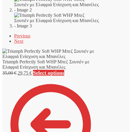
Previous
Next
Triumph Perfectly Soft WHP Μπεζ Σουτιέν με
Ελαφριά Ενίσχυση και Μπανέλες
Original
Η
Select options
35,00
€
29,75
€
price
τρέχουσα
was:
τιμή
35,00 €.
είναι:
29,75 €.