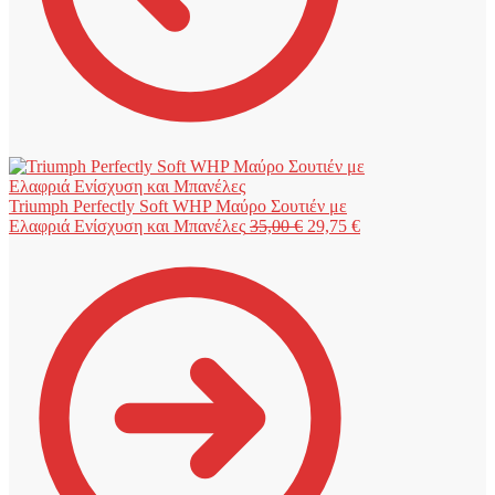
Triumph Perfectly Soft WHP Μαύρο Σουτιέν με
Original
Η
Ελαφριά Ενίσχυση και Μπανέλες
35,00
€
29,75
€
price
τρέχουσα
was:
τιμή
35,00 €.
είναι:
29,75 €.