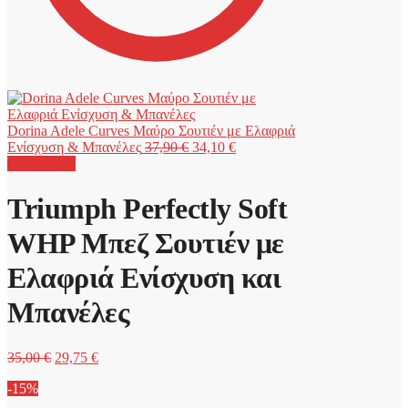
Dorina Adele Curves Μαύρο Σουτιέν με Ελαφριά
Original
Η
Ενίσχυση & Μπανέλες
37,90
€
34,10
€
price
τρέχουσα
Προσφορά!
was:
τιμή
37,90 €.
είναι:
Triumph Perfectly Soft
34,10 €.
WHP Μπεζ Σουτιέν με
Ελαφριά Ενίσχυση και
Μπανέλες
Original
Η
35,00
€
29,75
€
price
τρέχουσα
-15%
was:
τιμή
35,00 €.
είναι: