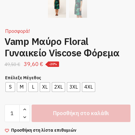
Προσφορά!
Vamp Μαύρο Floral
Γυναικείο Viscose Φόρεμα
Original
Η
39,60
€
49,50
€
-20%
price
τρέχουσα
Επέλεξε Μέγεθος
was:
τιμή
S
M
L
XL
2XL
3XL
4XL
49,50 €.
είναι:
39,60 €.
Vamp
Προσθήκη στο καλάθι
Μαύρο
Floral
Γυναικείο
Προσθήκη στη λίστα επιθυμιών