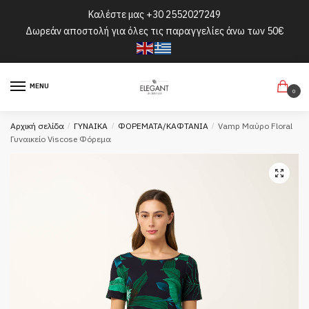
Skip
Skip
Καλέστε μας
+30 2552027249
to
to
Δωρεάν αποστολή για όλες τις παραγγελίες άνω των 50€
navigation
content
MENU
0
Αρχική σελίδα
/
ΓΥΝΑΙΚΑ
/
ΦΟΡΕΜΑΤΑ/ΚΑΦΤΑΝΙΑ
/
Vamp Μαύρο Floral
Γυναικείο Viscose Φόρεμα