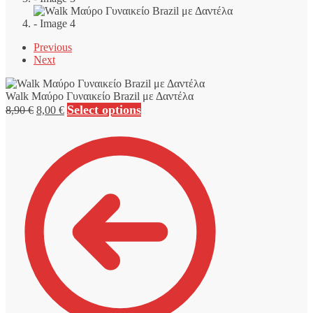
Previous
Next
Walk Μαύρο Γυναικείο Brazil με Δαντέλα
Original
Η
Select options
8,90
€
8,00
€
price
τρέχουσα
was:
τιμή
8,90 €.
είναι:
8,00 €.