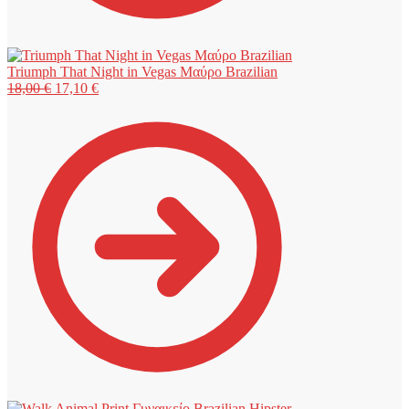
Triumph That Night in Vegas Μαύρο Brazilian
Original
Η
18,00
€
17,10
€
price
τρέχουσα
was:
τιμή
18,00 €.
είναι:
17,10 €.