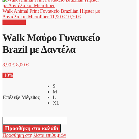
Walk Animal Print Γυναικείο Brazilian Hipster με
Original
Η
Δαντέλα και Microfiber
11,90
€
10,70
€
price
τρέχουσα
Προσφορά!
was:
τιμή
11,90 €.
είναι:
Walk Μαύρο Γυναικείο
10,70 €.
Brazil με Δαντέλα
Original
Η
8,90
€
8,00
€
price
τρέχουσα
-10%
was:
τιμή
8,90 €.
είναι:
S
8,00 €.
M
Επέλεξε Μέγεθος
L
XL
Walk
Μαύρο
Προσθήκη στο καλάθι
Γυναικείο
Προσθήκη στη λίστα επιθυμιών
Brazil