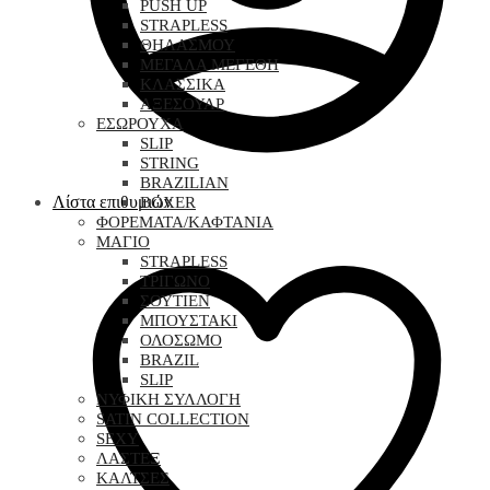
PUSH UP
STRAPLESS
ΘΗΛΑΣΜΟΥ
ΜΕΓΑΛΑ ΜΕΓΕΘΗ
ΚΛΑΣΣΙΚΑ
ΑΞΕΣΟΥΑΡ
ΕΣΩΡΟΥΧΑ
SLIP
STRING
BRAZILIAN
Λίστα επιθυμιών
BOXER
ΦΟΡΕΜΑΤΑ/ΚΑΦΤΑΝΙΑ
ΜΑΓΙΟ
STRAPLESS
ΤΡΙΓΩΝΟ
ΣΟΥΤΙΕΝ
ΜΠΟΥΣΤΑΚΙ
ΟΛΟΣΩΜΟ
BRAZIL
SLIP
ΝΥΦΙΚΗ ΣΥΛΛΟΓΗ
SATIN COLLECTION
SEXY
ΛΑΣΤΕΞ
ΚΑΛΤΣΕΣ