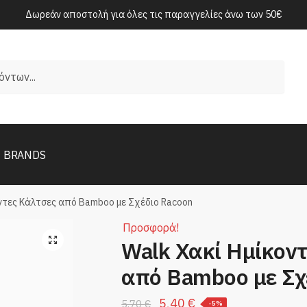
Δωρεάν αποστολή για όλες τις παραγγελίες άνω των 50€
BRANDS
οντες Κάλτσες από Bamboo με Σχέδιο Racoon
Προσφορά!
Walk Χακί Ημίκον
από Bamboo με Σχ
Original
Η
5,40
€
5,70
€
-5%