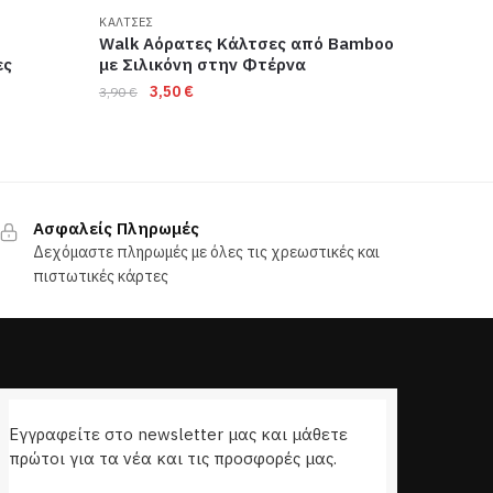
ΚΑΛΤΣΕΣ
Walk Αόρατες Κάλτσες από Bamboo
ες
με Σιλικόνη στην Φτέρνα
Original
Η
3,50
€
3,90
€
price
τρέχουσα
was:
τιμή
3,90 €.
είναι:
Αυτό
3,50 €.
το
προϊόν
Ασφαλείς Πληρωμές
Δεχόμαστε πληρωμές με όλες τις χρεωστικές και
έχει
πιστωτικές κάρτες
πολλαπλές
παραλλαγές.
Οι
επιλογές
μπορούν
να
Εγγραφείτε στο newsletter μας και μάθετε
επιλεγούν
πρώτοι για τα νέα και τις προσφορές μας.
στη