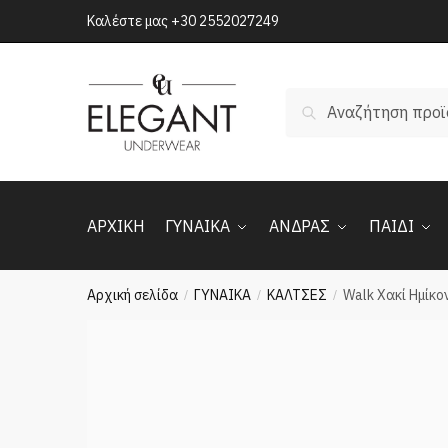
Skip
Skip
Καλέστε μας
+30 2552027249
to
to
navigation
content
Αναζήτηση
Αναζήτηση
για:
ΑΡΧΙΚΗ
ΓΥΝΑΙΚΑ
ΑΝΔΡΑΣ
ΠΑΙΔΙ
Αρχική σελίδα
ΓΥΝΑΙΚΑ
ΚΑΛΤΣΕΣ
Walk Χακί Ημίκ
/
/
/