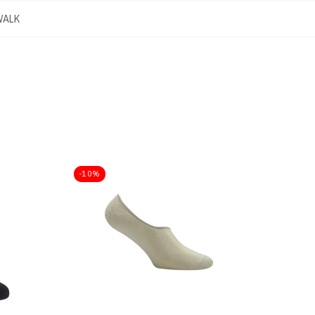
WALK
-10%