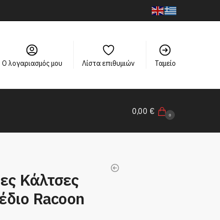
Ο λογαριασμός μου
Λίστα επιθυμιών
Ταμείο
0,00
€
0
τες Κάλτσες
έδιο Racoon