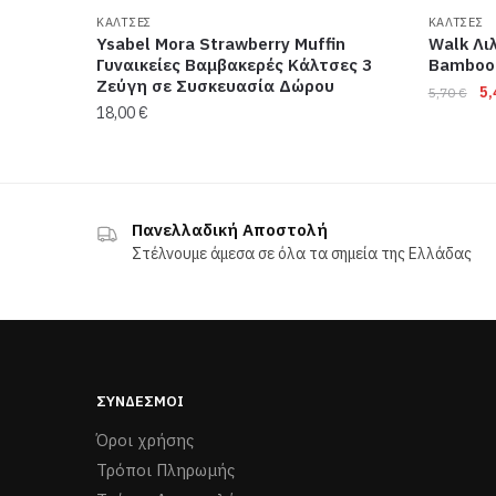
ΚΑΛΤΣΕΣ
ΚΑΛΤΣΕΣ
Ysabel Mora Strawberry Muffin
Walk Λι
Γυναικείες Βαμβακερές Κάλτσες 3
Bamboo 
Ζεύγη σε Συσκευασία Δώρου
Or
5
5,70
€
18,00
€
pr
wa
5,
Αυτό
Αυτό
το
το
προϊόν
Πανελλαδική Αποστολή
προϊόν
Στέλνουμε άμεσα σε όλα τα σημεία της Ελλάδας
έχει
έχει
πολλαπ
πολλαπλές
παραλλα
παραλλαγές.
Οι
Οι
επιλογέ
επιλογές
μπορού
ΣΎΝΔΕΣΜΟΙ
μπορούν
να
Όροι χρήσης
να
επιλεγο
Τρόποι Πληρωμής
επιλεγούν
στη