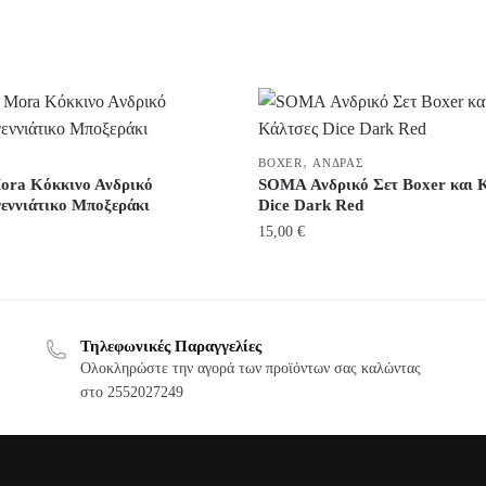
,
BOXER
ΆΝΔΡΑΣ
ora Κόκκινο Ανδρικό
SOMA Ανδρικό Σετ Boxer και 
εννιάτικο Μποξεράκι
Dice Dark Red
15,00
€
Αυτό
το
Τηλεφωνικές Παραγγελίες
προϊόν
Ολοκληρώστε την αγορά των προϊόντων σας καλώντας
στο 2552027249
έχει
ς
πολλαπλές
ές.
παραλλαγές.
Οι