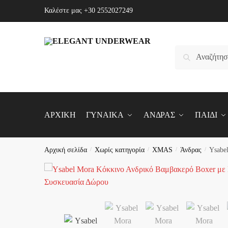
Skip
Skip
Καλέστε μας
+30 2552027249
to
to
navigation
content
Αναζήτηση
Αναζήτηση
για:
ΑΡΧΙΚΗ
ΓΥΝΑΙΚΑ
ΑΝΔΡΑΣ
ΠΑΙΔΙ
Αρχική σελίδα
/
Χωρίς κατηγορία
/
XMAS
/
Άνδρας
/
Ysabe