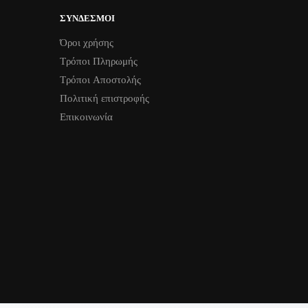
επιλογές
επιλογές
ΣΎΝΔΕΣΜΟΙ
μπορούν
μπορούν
Όροι χρήσης
να
να
Τρόποι Πληρωμής
επιλεγούν
επιλεγού
στη
στη
Τρόποι Aποστολής
σελίδα
σελίδα
Πολιτική επιστροφής
του
του
Επικοινωνία
προϊόντος
προϊόντο