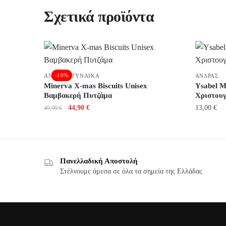
Σχετικά προϊόντα
,
-10%
ΆΝΔΡΑΣ
ΓΥΝΑΊΚΑ
ΆΝΔΡΑΣ
Minerva X-mas Biscuits Unisex
Ysabel M
Βαμβακερή Πυτζάμα
Χριστουγ
Original
Η
44,90
€
13,00
€
49,90
€
price
τρέχουσα
was:
τιμή
49,90 €.
είναι:
Αυτό
Αυτό
44,90 €.
το
το
Πανελλαδική Αποστολή
προϊόν
προϊόν
Στέλνουμε άμεσα σε όλα τα σημεία της Ελλάδας
έχει
έχει
πολλαπλές
πολλαπλέ
παραλλαγές.
παραλλαγ
Οι
Οι