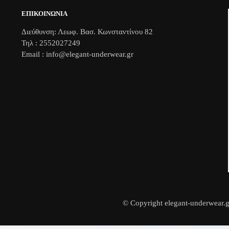
επιλογές
ΕΠΙΚΟΙΝΩΝΊΑ
μπορούν
Διεύθυνση: Λεωφ. Βασ. Κωνσταντίνου 82
να
Τηλ : 2552027249
ν
επιλεγούν
Email : info@elegant-underwear.gr
στη
σελίδα
του
ς
προϊόντος
© Copyright elegant-underwear.g