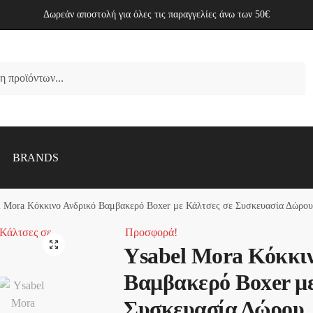
Δωρεάν αποστολή για όλες τις παραγγελίες άνω των 50€
BRANDS
l Mora Κόκκινο Ανδρικό Βαμβακερό Boxer με Κάλτσες σε Συσκευασία Δώρο
Προσφορά!
🔍
Ysabel Mora Κόκκιν
Βαμβακερό Boxer με
Συσκευασία Δώρου