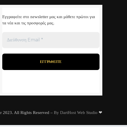
επιλογές
μπορούν
Εγγραφείτε στο newsletter μας και μάθετε πρώτοι για
να
τα νέα και τις προσφορές μας.
επιλεγούν
στη
Διεύθυνση
σελίδα
Email
*
του
προϊόντος
r 2023. All Rights Reserved –
By DartHost Web Studio
❤