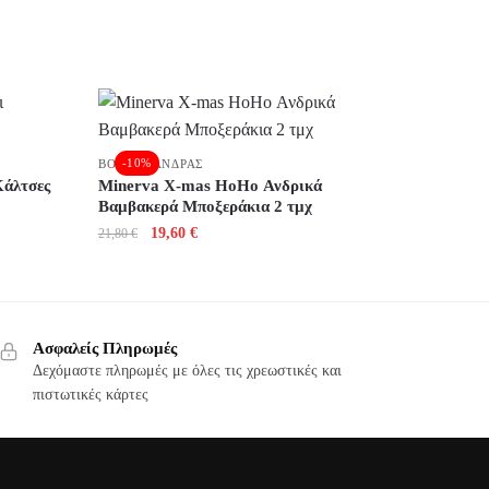
,
-10%
BOXER
ΆΝΔΡΑΣ
Κάλτσες
Minerva X-mas HoHo Ανδρικά
Βαμβακερά Μποξεράκια 2 τμχ
Original
Η
19,60
€
21,80
€
price
τρέχουσα
was:
τιμή
21,80 €.
είναι:
Αυτό
19,60 €.
το
Ασφαλείς Πληρωμές
προϊόν
Δεχόμαστε πληρωμές με όλες τις χρεωστικές και
πιστωτικές κάρτες
έχει
πολλαπλές
παραλλαγές.
Οι