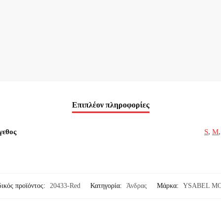
ποσότητα
Επιπλέον πληροφορίες
γεθος
S
,
M
ικός προϊόντος:
20433-Red
Κατηγορία:
Άνδρας
Μάρκα:
YSABEL M